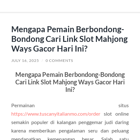
Mengapa Pemain Berbondong-
Bondong Cari Link Slot Mahjong
Ways Gacor Hari Ini?
JULY 16, 2025
/
0 COMMENTS
Mengapa Pemain Berbondong-Bondong
Cari Link Slot Mahjong Ways Gacor Hari
Ini?
Permainan situs
https://www.tuscanyitalianmo.com/order
slot online
semakin populer di kalangan penggemar judi daring
karena memberikan pengalaman seru dan peluang
mendapatkan kemenangan besar. Salah satu