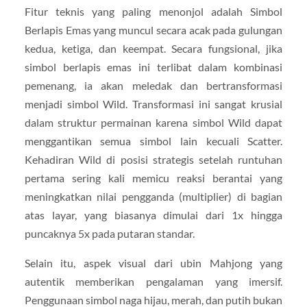
Fitur teknis yang paling menonjol adalah Simbol
Berlapis Emas yang muncul secara acak pada gulungan
kedua, ketiga, dan keempat. Secara fungsional, jika
simbol berlapis emas ini terlibat dalam kombinasi
pemenang, ia akan meledak dan bertransformasi
menjadi simbol Wild. Transformasi ini sangat krusial
dalam struktur permainan karena simbol Wild dapat
menggantikan semua simbol lain kecuali Scatter.
Kehadiran Wild di posisi strategis setelah runtuhan
pertama sering kali memicu reaksi berantai yang
meningkatkan nilai pengganda (multiplier) di bagian
atas layar, yang biasanya dimulai dari 1x hingga
puncaknya 5x pada putaran standar.
Selain itu, aspek visual dari ubin Mahjong yang
autentik memberikan pengalaman yang imersif.
Penggunaan simbol naga hijau, merah, dan putih bukan