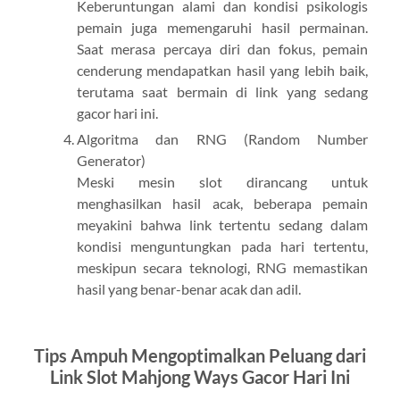
Keberuntungan alami dan kondisi psikologis
pemain juga memengaruhi hasil permainan.
Saat merasa percaya diri dan fokus, pemain
cenderung mendapatkan hasil yang lebih baik,
terutama saat bermain di link yang sedang
gacor hari ini.
Algoritma dan RNG (Random Number
Generator)
Meski mesin slot dirancang untuk
menghasilkan hasil acak, beberapa pemain
meyakini bahwa link tertentu sedang dalam
kondisi menguntungkan pada hari tertentu,
meskipun secara teknologi, RNG memastikan
hasil yang benar-benar acak dan adil.
Tips Ampuh Mengoptimalkan Peluang dari
Link Slot Mahjong Ways Gacor Hari Ini