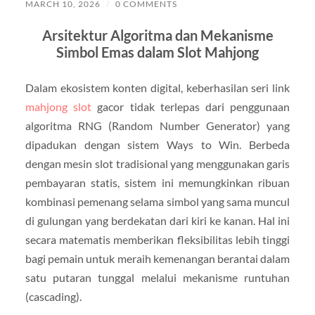
MARCH 10, 2026
/
0 COMMENTS
Arsitektur Algoritma dan Mekanisme
Simbol Emas dalam Slot Mahjong
Dalam ekosistem konten digital, keberhasilan seri link
mahjong slot
gacor tidak terlepas dari penggunaan
algoritma RNG (Random Number Generator) yang
dipadukan dengan sistem Ways to Win. Berbeda
dengan mesin slot tradisional yang menggunakan garis
pembayaran statis, sistem ini memungkinkan ribuan
kombinasi pemenang selama simbol yang sama muncul
di gulungan yang berdekatan dari kiri ke kanan. Hal ini
secara matematis memberikan fleksibilitas lebih tinggi
bagi pemain untuk meraih kemenangan berantai dalam
satu putaran tunggal melalui mekanisme runtuhan
(cascading).