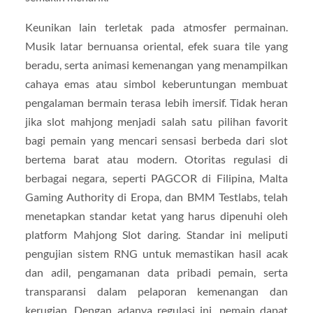
Keunikan lain terletak pada atmosfer permainan.
Musik latar bernuansa oriental, efek suara tile yang
beradu, serta animasi kemenangan yang menampilkan
cahaya emas atau simbol keberuntungan membuat
pengalaman bermain terasa lebih imersif. Tidak heran
jika slot mahjong menjadi salah satu pilihan favorit
bagi pemain yang mencari sensasi berbeda dari slot
bertema barat atau modern. Otoritas regulasi di
berbagai negara, seperti PAGCOR di Filipina, Malta
Gaming Authority di Eropa, dan BMM Testlabs, telah
menetapkan standar ketat yang harus dipenuhi oleh
platform Mahjong Slot daring. Standar ini meliputi
pengujian sistem RNG untuk memastikan hasil acak
dan adil, pengamanan data pribadi pemain, serta
transparansi dalam pelaporan kemenangan dan
kerugian. Dengan adanya regulasi ini, pemain dapat