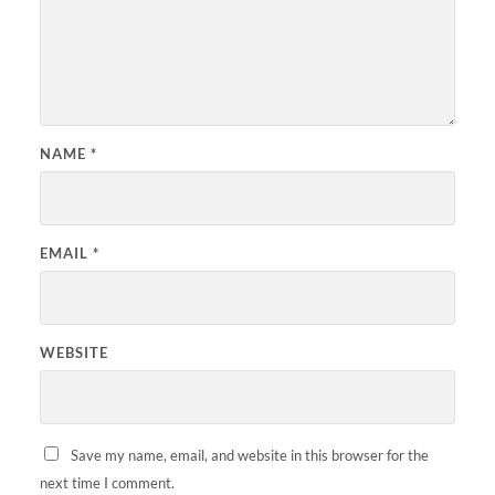
NAME
*
EMAIL
*
WEBSITE
Save my name, email, and website in this browser for the
next time I comment.