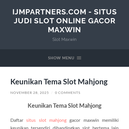
IJMPARTNERS.COM - SITUS
JUDI SLOT ONLINE GACOR
MAXWIN
Slot Maxwin
SHOW MENU
Keunikan Tema Slot Mahjong
NOVEMBER 28, 2025
/
0 COMMENTS
Keunikan Tema Slot Mahjong
Daftar
situs slot mahjong
gacor maxwin memiliki
keunikan tersendiri dibandingkan slot bertema lain