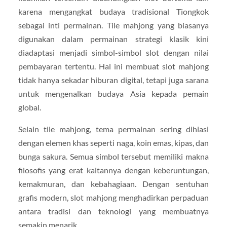
karena mengangkat budaya tradisional Tiongkok
sebagai inti permainan. Tile mahjong yang biasanya
digunakan dalam permainan strategi klasik kini
diadaptasi menjadi simbol-simbol slot dengan nilai
pembayaran tertentu. Hal ini membuat slot mahjong
tidak hanya sekadar hiburan digital, tetapi juga sarana
untuk mengenalkan budaya Asia kepada pemain
global.
Selain tile mahjong, tema permainan sering dihiasi
dengan elemen khas seperti naga, koin emas, kipas, dan
bunga sakura. Semua simbol tersebut memiliki makna
filosofis yang erat kaitannya dengan keberuntungan,
kemakmuran, dan kebahagiaan. Dengan sentuhan
grafis modern, slot mahjong menghadirkan perpaduan
antara tradisi dan teknologi yang membuatnya
semakin menarik.