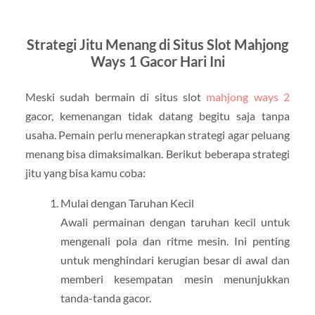
Strategi Jitu Menang di Situs Slot Mahjong
Ways 1 Gacor Hari Ini
Meski sudah bermain di situs slot
mahjong ways 2
gacor, kemenangan tidak datang begitu saja tanpa
usaha. Pemain perlu menerapkan strategi agar peluang
menang bisa dimaksimalkan. Berikut beberapa strategi
jitu yang bisa kamu coba:
Mulai dengan Taruhan Kecil
Awali permainan dengan taruhan kecil untuk
mengenali pola dan ritme mesin. Ini penting
untuk menghindari kerugian besar di awal dan
memberi kesempatan mesin menunjukkan
tanda-tanda gacor.