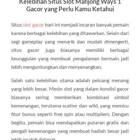
Kelebihan Situs Slot Mahjong Ways 1
Gacor yang Perlu Kamu Ketahui
Situs
slot gacor
hari ini menjadi incaran banyak pemain
karena berbagai kelebihan yang ditawarkan. Selain dari
segi gameplay yang menarik dan mudah dimengerti,
situs gacor juga biasanya memiliki berbagai
keunggulan yang membuat pengalaman bermain jadi
lebih menguntungkan dan menyenangkan.
Salah satu kelebihan utama adalah peluang menang
yang lebih besar. Mesin slot yang dalam kondisi gacor
biasanya sering memberikan kombinasi simbol
kemenangan, terutama scatter dan wild, yang memicu
fitur bonus seperti free spin atau multipliers. Dengan
begitu, pemain bisa mendapatkan putaran gratis dan
pengali kemenangan yang membuat hadiah besar jadi
lebih mudah didapat.