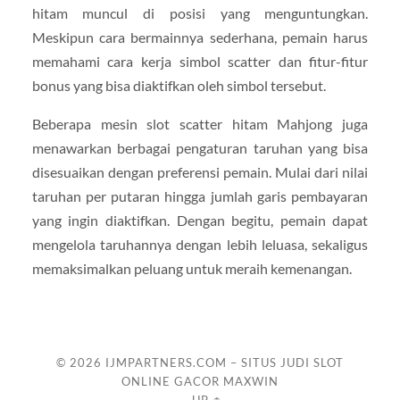
hitam muncul di posisi yang menguntungkan.
Meskipun cara bermainnya sederhana, pemain harus
memahami cara kerja simbol scatter dan fitur-fitur
bonus yang bisa diaktifkan oleh simbol tersebut.
Beberapa mesin slot scatter hitam Mahjong juga
menawarkan berbagai pengaturan taruhan yang bisa
disesuaikan dengan preferensi pemain. Mulai dari nilai
taruhan per putaran hingga jumlah garis pembayaran
yang ingin diaktifkan. Dengan begitu, pemain dapat
mengelola taruhannya dengan lebih leluasa, sekaligus
memaksimalkan peluang untuk meraih kemenangan.
© 2026
IJMPARTNERS.COM – SITUS JUDI SLOT
ONLINE GACOR MAXWIN