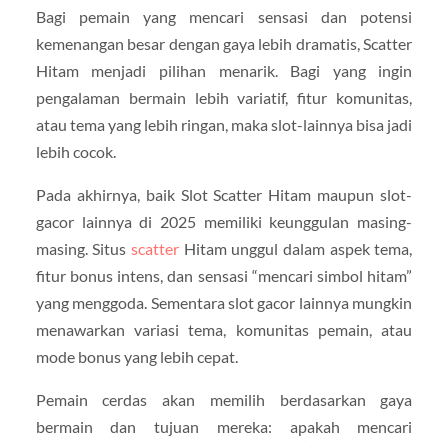
Bagi pemain yang mencari sensasi dan potensi
kemenangan besar dengan gaya lebih dramatis, Scatter
Hitam menjadi pilihan menarik. Bagi yang ingin
pengalaman bermain lebih variatif, fitur komunitas,
atau tema yang lebih ringan, maka slot-lainnya bisa jadi
lebih cocok.
Pada akhirnya, baik Slot Scatter Hitam maupun slot-
gacor lainnya di 2025 memiliki keunggulan masing-
masing. Situs
scatter
Hitam unggul dalam aspek tema,
fitur bonus intens, dan sensasi “mencari simbol hitam”
yang menggoda. Sementara slot gacor lainnya mungkin
menawarkan variasi tema, komunitas pemain, atau
mode bonus yang lebih cepat.
Pemain cerdas akan memilih berdasarkan gaya
bermain dan tujuan mereka: apakah mencari