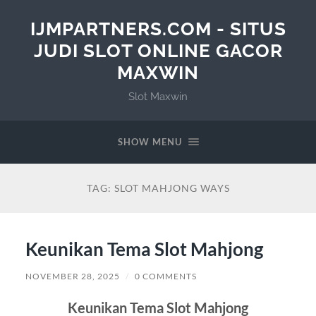
IJMPARTNERS.COM - SITUS
JUDI SLOT ONLINE GACOR
MAXWIN
Slot Maxwin
SHOW MENU
TAG:
SLOT MAHJONG WAYS
Keunikan Tema Slot Mahjong
NOVEMBER 28, 2025
/
0 COMMENTS
Keunikan Tema Slot Mahjong