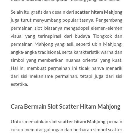
Selain itu, grafis dan desain dari
scatter hitam Mahjong
juga turut menyumbang popularitasnya. Pengembang
permainan slot biasanya mengadopsi elemen-elemen
visual yang terinspirasi dari budaya Tiongkok dan
permainan Mahjong yang asli, seperti ubin Mahjong,
angka-angka tradisional, serta karakteristik warna dan
simbol yang memberikan nuansa oriental yang kuat.
Hal ini membuat permainan ini tidak hanya menarik
dari sisi mekanisme permainan, tetapi juga dari sisi
estetika.
Cara Bermain Slot Scatter Hitam Mahjong
Untuk memainkan
slot scatter hitam Mahjong
, pemain
cukup memutar gulungan dan berharap simbol scatter