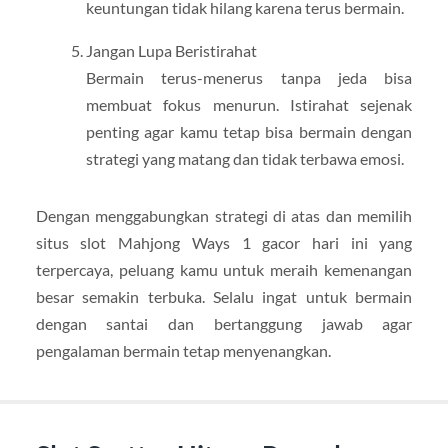
keuntungan tidak hilang karena terus bermain.
Jangan Lupa Beristirahat
Bermain terus-menerus tanpa jeda bisa
membuat fokus menurun. Istirahat sejenak
penting agar kamu tetap bisa bermain dengan
strategi yang matang dan tidak terbawa emosi.
Dengan menggabungkan strategi di atas dan memilih
situs slot Mahjong Ways 1 gacor hari ini yang
terpercaya, peluang kamu untuk meraih kemenangan
besar semakin terbuka. Selalu ingat untuk bermain
dengan santai dan bertanggung jawab agar
pengalaman bermain tetap menyenangkan.