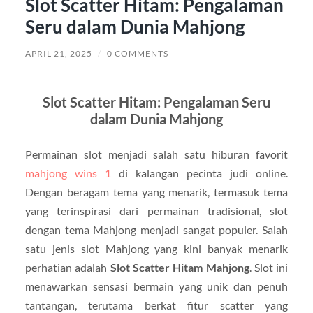
Slot Scatter Hitam: Pengalaman
Seru dalam Dunia Mahjong
APRIL 21, 2025
/
0 COMMENTS
Slot Scatter Hitam: Pengalaman Seru
dalam Dunia Mahjong
Permainan slot menjadi salah satu hiburan favorit
mahjong wins 1
di kalangan pecinta judi online.
Dengan beragam tema yang menarik, termasuk tema
yang terinspirasi dari permainan tradisional, slot
dengan tema Mahjong menjadi sangat populer. Salah
satu jenis slot Mahjong yang kini banyak menarik
perhatian adalah
Slot Scatter Hitam Mahjong
. Slot ini
menawarkan sensasi bermain yang unik dan penuh
tantangan, terutama berkat fitur scatter yang