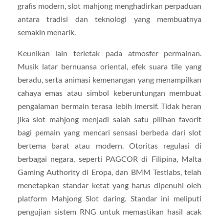
grafis modern, slot mahjong menghadirkan perpaduan
antara tradisi dan teknologi yang membuatnya
semakin menarik.
Keunikan lain terletak pada atmosfer permainan.
Musik latar bernuansa oriental, efek suara tile yang
beradu, serta animasi kemenangan yang menampilkan
cahaya emas atau simbol keberuntungan membuat
pengalaman bermain terasa lebih imersif. Tidak heran
jika slot mahjong menjadi salah satu pilihan favorit
bagi pemain yang mencari sensasi berbeda dari slot
bertema barat atau modern. Otoritas regulasi di
berbagai negara, seperti PAGCOR di Filipina, Malta
Gaming Authority di Eropa, dan BMM Testlabs, telah
menetapkan standar ketat yang harus dipenuhi oleh
platform Mahjong Slot daring. Standar ini meliputi
pengujian sistem RNG untuk memastikan hasil acak