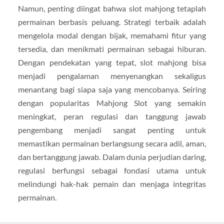
Namun, penting diingat bahwa slot mahjong tetaplah
permainan berbasis peluang. Strategi terbaik adalah
mengelola modal dengan bijak, memahami fitur yang
tersedia, dan menikmati permainan sebagai hiburan.
Dengan pendekatan yang tepat, slot mahjong bisa
menjadi pengalaman menyenangkan sekaligus
menantang bagi siapa saja yang mencobanya. Seiring
dengan popularitas Mahjong Slot yang semakin
meningkat, peran regulasi dan tanggung jawab
pengembang menjadi sangat penting untuk
memastikan permainan berlangsung secara adil, aman,
dan bertanggung jawab. Dalam dunia perjudian daring,
regulasi berfungsi sebagai fondasi utama untuk
melindungi hak-hak pemain dan menjaga integritas
permainan.