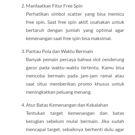
Manfaatkan Fitur Free Spin
Perhatikan simbol scatter yang bisa memicu
free spin. Saat free spin aktif, usahakan untuk
bertaruh dengan jumlah yang optimal agar
kemenangan saat free spin bisa maksimal.
Pantau Pola dan Waktu Bermain
Banyak pemain percaya bahwa slot cenderung
gacor pada waktu-waktu tertentu. Kamu bisa
mencoba bermain pada jam-jam ramai atau
saat situs memberikan promo khusus untuk
meningkatkan peluang menang.
Atur Batas Kemenangan dan Kekalahan
Tentukan target kemenangan dan batas
kerugian sebelum mulai bermain. Jika sudah
mencapai target, sebaiknya berhenti dulu agar