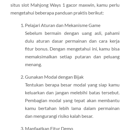
situs slot Mahjong Ways 1 gacor maxwin, kamu perlu
mengetahui beberapa panduan praktis berikut:
Pelajari Aturan dan Mekanisme Game
Sebelum bermain dengan uang asli, pahami
dulu aturan dasar permainan dan cara kerja
fitur bonus. Dengan mengetahui ini, kamu bisa
memaksimalkan setiap putaran dan peluang
menang.
Gunakan Modal dengan Bijak
Tentukan berapa besar modal yang siap kamu
keluarkan dan jangan melebihi batas tersebut.
Pembagian modal yang tepat akan membantu
kamu bertahan lebih lama dalam permainan
dan mengurangi risiko kalah besar.
Manfaatkan Fitur Demo