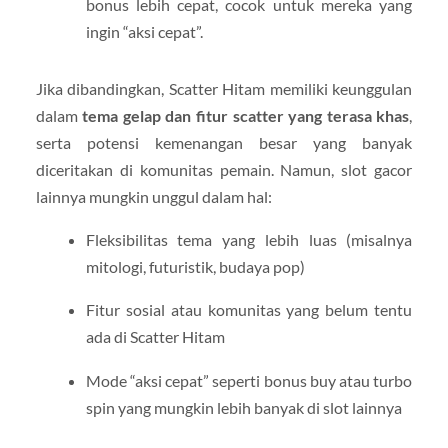
bonus lebih cepat, cocok untuk mereka yang
ingin “aksi cepat”.
Jika dibandingkan, Scatter Hitam memiliki keunggulan
dalam
tema gelap dan fitur scatter yang terasa khas
,
serta potensi kemenangan besar yang banyak
diceritakan di komunitas pemain. Namun, slot gacor
lainnya mungkin unggul dalam hal:
Fleksibilitas tema yang lebih luas (misalnya
mitologi, futuristik, budaya pop)
Fitur sosial atau komunitas yang belum tentu
ada di Scatter Hitam
Mode “aksi cepat” seperti bonus buy atau turbo
spin yang mungkin lebih banyak di slot lainnya