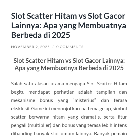
Slot Scatter Hitam vs Slot Gacor
Lainnya: Apa yang Membuatnya
Berbeda di 2025
NOVEMBER 9, 2025
/
0 COMMENTS
Slot Scatter Hitam vs Slot Gacor Lainnya:
Apa yang Membuatnya Berbeda di 2025
Salah satu alasan utama mengapa Slot Scatter Hitam
begitu mendapat perhatian adalah tampilan dan
mekanisme bonus yang “misterius” dan terasa
eksklusif. Game ini menonjol karena tema gelap, simbol
scatter berwarna hitam yang dramatis, serta fitur
pengali (multiplier) dan bonus yang terasa lebih intens
dibanding banyak slot umum lainnya. Banyak pemain