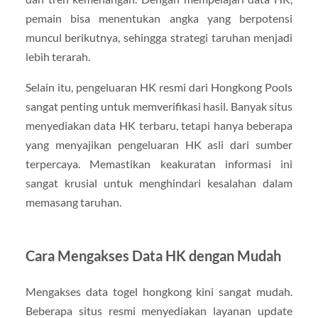
pemain bisa menentukan angka yang berpotensi
muncul berikutnya, sehingga strategi taruhan menjadi
lebih terarah.
Selain itu, pengeluaran HK resmi dari Hongkong Pools
sangat penting untuk memverifikasi hasil. Banyak situs
menyediakan data HK terbaru, tetapi hanya beberapa
yang menyajikan pengeluaran HK asli dari sumber
terpercaya. Memastikan keakuratan informasi ini
sangat krusial untuk menghindari kesalahan dalam
memasang taruhan.
Cara Mengakses Data HK dengan Mudah
Mengakses data togel hongkong kini sangat mudah.
Beberapa situs resmi menyediakan layanan update