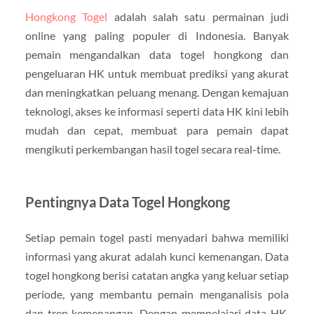
Hongkong Togel
adalah salah satu permainan judi
online yang paling populer di Indonesia. Banyak
pemain mengandalkan data togel hongkong dan
pengeluaran HK untuk membuat prediksi yang akurat
dan meningkatkan peluang menang. Dengan kemajuan
teknologi, akses ke informasi seperti data HK kini lebih
mudah dan cepat, membuat para pemain dapat
mengikuti perkembangan hasil togel secara real-time.
Pentingnya Data Togel Hongkong
Setiap pemain togel pasti menyadari bahwa memiliki
informasi yang akurat adalah kunci kemenangan. Data
togel hongkong berisi catatan angka yang keluar setiap
periode, yang membantu pemain menganalisis pola
dan tren kemenangan. Dengan mempelajari data HK,