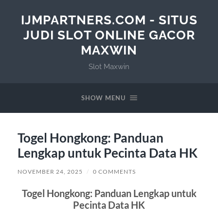
IJMPARTNERS.COM - SITUS
JUDI SLOT ONLINE GACOR
MAXWIN
Slot Maxwin
SHOW MENU
Togel Hongkong: Panduan
Lengkap untuk Pecinta Data HK
NOVEMBER 24, 2025
/
0 COMMENTS
Togel Hongkong: Panduan Lengkap untuk
Pecinta Data HK