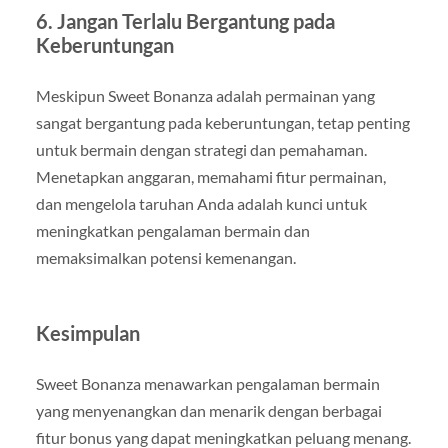
6. Jangan Terlalu Bergantung pada
Keberuntungan
Meskipun Sweet Bonanza adalah permainan yang
sangat bergantung pada keberuntungan, tetap penting
untuk bermain dengan strategi dan pemahaman.
Menetapkan anggaran, memahami fitur permainan,
dan mengelola taruhan Anda adalah kunci untuk
meningkatkan pengalaman bermain dan
memaksimalkan potensi kemenangan.
Kesimpulan
Sweet Bonanza menawarkan pengalaman bermain
yang menyenangkan dan menarik dengan berbagai
fitur bonus yang dapat meningkatkan peluang menang.