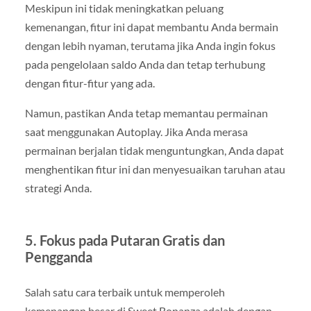
Meskipun ini tidak meningkatkan peluang
kemenangan, fitur ini dapat membantu Anda bermain
dengan lebih nyaman, terutama jika Anda ingin fokus
pada pengelolaan saldo Anda dan tetap terhubung
dengan fitur-fitur yang ada.
Namun, pastikan Anda tetap memantau permainan
saat menggunakan Autoplay. Jika Anda merasa
permainan berjalan tidak menguntungkan, Anda dapat
menghentikan fitur ini dan menyesuaikan taruhan atau
strategi Anda.
5. Fokus pada Putaran Gratis dan
Pengganda
Salah satu cara terbaik untuk memperoleh
kemenangan besar di Sweet Bonanza adalah dengan