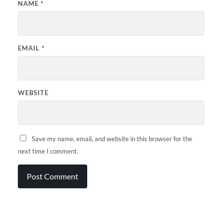
NAME
*
EMAIL
*
WEBSITE
Save my name, email, and website in this browser for the
next time I comment.