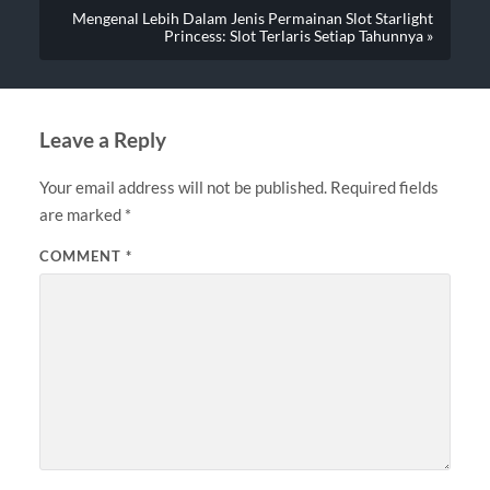
Mengenal Lebih Dalam Jenis Permainan Slot Starlight
Princess: Slot Terlaris Setiap Tahunnya »
Leave a Reply
Your email address will not be published.
Required fields
are marked
*
COMMENT
*