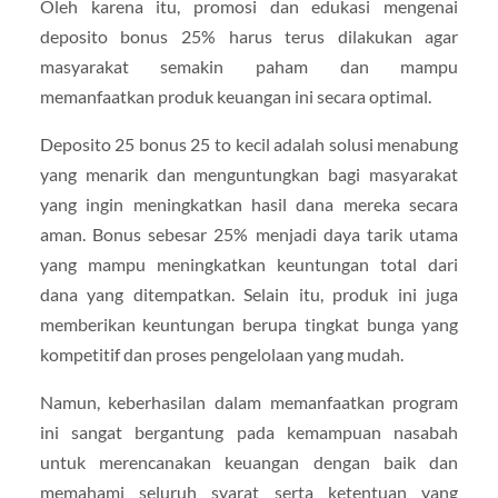
Oleh karena itu, promosi dan edukasi mengenai
deposito bonus 25% harus terus dilakukan agar
masyarakat semakin paham dan mampu
memanfaatkan produk keuangan ini secara optimal.
Deposito 25 bonus 25 to kecil adalah solusi menabung
yang menarik dan menguntungkan bagi masyarakat
yang ingin meningkatkan hasil dana mereka secara
aman. Bonus sebesar 25% menjadi daya tarik utama
yang mampu meningkatkan keuntungan total dari
dana yang ditempatkan. Selain itu, produk ini juga
memberikan keuntungan berupa tingkat bunga yang
kompetitif dan proses pengelolaan yang mudah.
Namun, keberhasilan dalam memanfaatkan program
ini sangat bergantung pada kemampuan nasabah
untuk merencanakan keuangan dengan baik dan
memahami seluruh syarat serta ketentuan yang