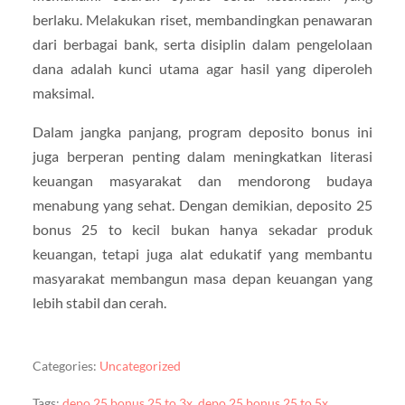
berlaku. Melakukan riset, membandingkan penawaran
dari berbagai bank, serta disiplin dalam pengelolaan
dana adalah kunci utama agar hasil yang diperoleh
maksimal.
Dalam jangka panjang, program deposito bonus ini
juga berperan penting dalam meningkatkan literasi
keuangan masyarakat dan mendorong budaya
menabung yang sehat. Dengan demikian, deposito 25
bonus 25 to kecil bukan hanya sekadar produk
keuangan, tetapi juga alat edukatif yang membantu
masyarakat membangun masa depan keuangan yang
lebih stabil dan cerah.
Categories:
Uncategorized
Tags:
depo 25 bonus 25 to 3x
,
depo 25 bonus 25 to 5x
,