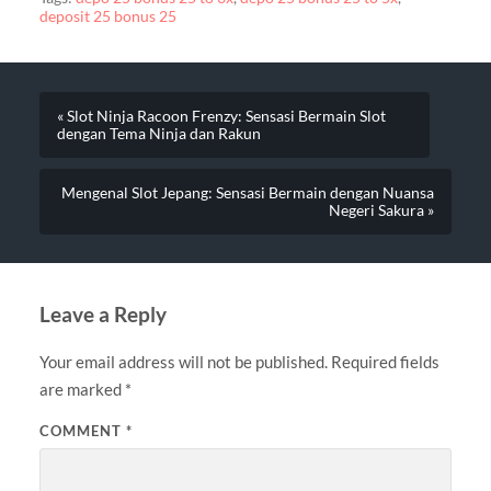
deposit 25 bonus 25
« Slot Ninja Racoon Frenzy: Sensasi Bermain Slot
dengan Tema Ninja dan Rakun
Mengenal Slot Jepang: Sensasi Bermain dengan Nuansa
Negeri Sakura »
Leave a Reply
Your email address will not be published.
Required fields
are marked
*
COMMENT
*