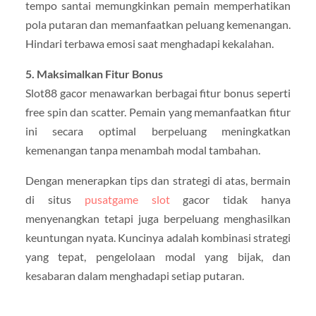
tempo santai memungkinkan pemain memperhatikan
pola putaran dan memanfaatkan peluang kemenangan.
Hindari terbawa emosi saat menghadapi kekalahan.
5. Maksimalkan Fitur Bonus
Slot88 gacor menawarkan berbagai fitur bonus seperti
free spin dan scatter. Pemain yang memanfaatkan fitur
ini secara optimal berpeluang meningkatkan
kemenangan tanpa menambah modal tambahan.
Dengan menerapkan tips dan strategi di atas, bermain
di situs
pusatgame slot
gacor tidak hanya
menyenangkan tetapi juga berpeluang menghasilkan
keuntungan nyata. Kuncinya adalah kombinasi strategi
yang tepat, pengelolaan modal yang bijak, dan
kesabaran dalam menghadapi setiap putaran.