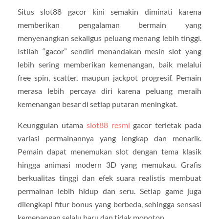
Situs slot88 gacor kini semakin diminati karena
memberikan pengalaman bermain yang
menyenangkan sekaligus peluang menang lebih tinggi.
Istilah “gacor” sendiri menandakan mesin slot yang
lebih sering memberikan kemenangan, baik melalui
free spin, scatter, maupun jackpot progresif. Pemain
merasa lebih percaya diri karena peluang meraih
kemenangan besar di setiap putaran meningkat.
Keunggulan utama
slot88 resmi
gacor terletak pada
variasi permainannya yang lengkap dan menarik.
Pemain dapat menemukan slot dengan tema klasik
hingga animasi modern 3D yang memukau. Grafis
berkualitas tinggi dan efek suara realistis membuat
permainan lebih hidup dan seru. Setiap game juga
dilengkapi fitur bonus yang berbeda, sehingga sensasi
kemenangan selalu baru dan tidak monoton.