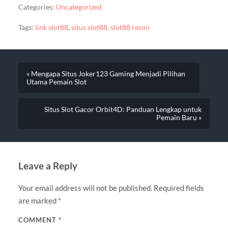
Categories:
Uncategorized
Tags:
link slot88
,
situs slot88
,
slot88 resmi
« Mengapa Situs Joker123 Gaming Menjadi Pilihan
Utama Pemain Slot
Situs Slot Gacor Orbit4D: Panduan Lengkap untuk
Pemain Baru »
Leave a Reply
Your email address will not be published.
Required fields
are marked
*
COMMENT
*