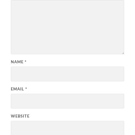
NAME
*
EMAIL
*
WEBSITE