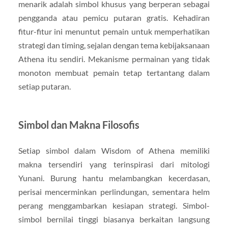
menarik adalah simbol khusus yang berperan sebagai
pengganda atau pemicu putaran gratis. Kehadiran
fitur-fitur ini menuntut pemain untuk memperhatikan
strategi dan timing, sejalan dengan tema kebijaksanaan
Athena itu sendiri. Mekanisme permainan yang tidak
monoton membuat pemain tetap tertantang dalam
setiap putaran.
Simbol dan Makna Filosofis
Setiap simbol dalam Wisdom of Athena memiliki
makna tersendiri yang terinspirasi dari mitologi
Yunani. Burung hantu melambangkan kecerdasan,
perisai mencerminkan perlindungan, sementara helm
perang menggambarkan kesiapan strategi. Simbol-
simbol bernilai tinggi biasanya berkaitan langsung