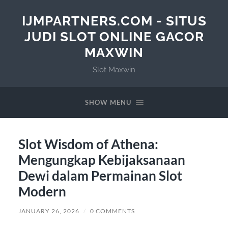
IJMPARTNERS.COM - SITUS
JUDI SLOT ONLINE GACOR
MAXWIN
Slot Maxwin
SHOW MENU
Slot Wisdom of Athena:
Mengungkap Kebijaksanaan
Dewi dalam Permainan Slot
Modern
JANUARY 26, 2026
/
0 COMMENTS