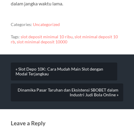
dalam jangka waktu lama.
Categories:
Uncategorized
Tags:
slot deposit minimal 10 ribu
,
slot minimal deposit 10
rb
,
slot minimal deposit 10000
« Slot Depo 10K: Cara Mudah Main Slot dengan
Modal Terjangkau
Dinamika Pasar Taruhan dan Eksistensi SBOBET dalam
Industri Judi Bola Online »
Leave a Reply