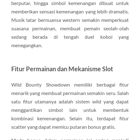
berputar, hingga simbol kemenangan dibuat untuk
memberikan sensasi kemenangan yang lebih dramatis.
Musik latar bernuansa western semakin memperkuat
suasana permainan, membuat pemain seolah-olah
sedang berada di tengah duel koboi yang
menegangkan.
Fitur Permainan dan Mekanisme Slot
Wild Bounty Showdown memiliki berbagai fitur
menarik yang membuat permainan semakin seru. Salah
satu fitur utamanya adalah sistem wild yang dapat
menggantikan simbol lain untuk membentuk
kombinasi kemenangan. Selain itu, terdapat fitur
scatter yang dapat memicu putaran bonus gratis.