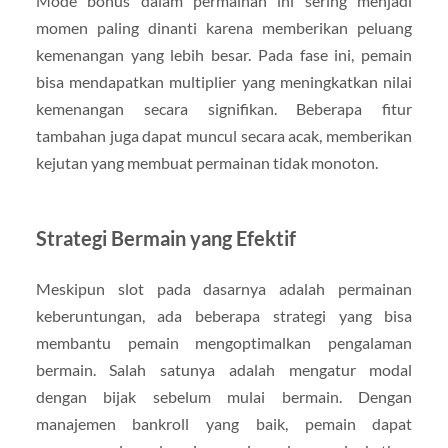
Mode bonus dalam permainan ini sering menjadi
momen paling dinanti karena memberikan peluang
kemenangan yang lebih besar. Pada fase ini, pemain
bisa mendapatkan multiplier yang meningkatkan nilai
kemenangan secara signifikan. Beberapa fitur
tambahan juga dapat muncul secara acak, memberikan
kejutan yang membuat permainan tidak monoton.
Strategi Bermain yang Efektif
Meskipun slot pada dasarnya adalah permainan
keberuntungan, ada beberapa strategi yang bisa
membantu pemain mengoptimalkan pengalaman
bermain. Salah satunya adalah mengatur modal
dengan bijak sebelum mulai bermain. Dengan
manajemen bankroll yang baik, pemain dapat