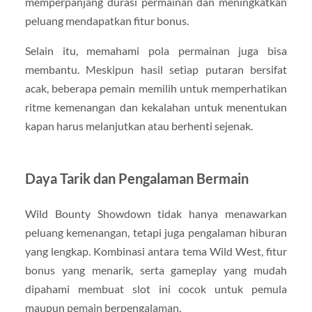
memperpanjang durasi permainan dan meningkatkan
peluang mendapatkan fitur bonus.
Selain itu, memahami pola permainan juga bisa
membantu. Meskipun hasil setiap putaran bersifat
acak, beberapa pemain memilih untuk memperhatikan
ritme kemenangan dan kekalahan untuk menentukan
kapan harus melanjutkan atau berhenti sejenak.
Daya Tarik dan Pengalaman Bermain
Wild Bounty Showdown tidak hanya menawarkan
peluang kemenangan, tetapi juga pengalaman hiburan
yang lengkap. Kombinasi antara tema Wild West, fitur
bonus yang menarik, serta gameplay yang mudah
dipahami membuat slot ini cocok untuk pemula
maupun pemain berpengalaman.