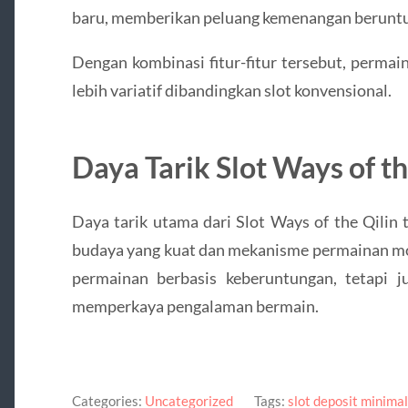
baru, memberikan peluang kemenangan beruntu
Dengan kombinasi fitur-fitur tersebut, perma
lebih variatif dibandingkan slot konvensional.
Daya Tarik Slot Ways of th
Daya tarik utama dari Slot Ways of the Qilin
budaya yang kuat dan mekanisme permainan mo
permainan berbasis keberuntungan, tetapi j
memperkaya pengalaman bermain.
Categories:
Uncategorized
Tags:
slot deposit minimal