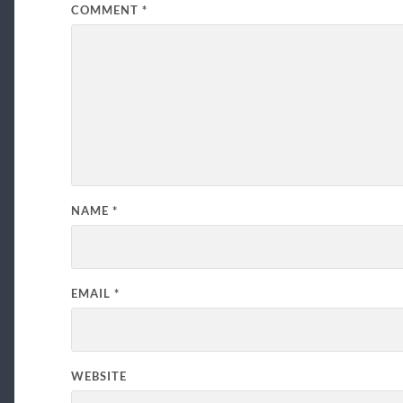
COMMENT
*
NAME
*
EMAIL
*
WEBSITE