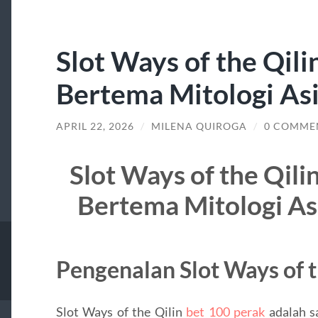
Slot Ways of the Qili
Bertema Mitologi As
APRIL 22, 2026
/
MILENA QUIROGA
/
0 COMME
Slot Ways of the Qili
Bertema Mitologi As
Pengenalan Slot Ways of t
Slot Ways of the Qilin
bet 100 perak
adalah s