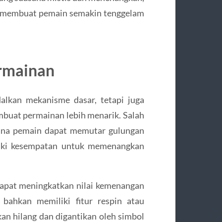
ng membuat pemain semakin tenggelam
rmainan
alkan mekanisme dasar, tetapi juga
buat permainan lebih menarik. Salah
mana pemain dapat memutar gulungan
liki kesempatan untuk memenangkan
g dapat meningkatkan nilai kemenangan
n bahkan memiliki fitur respin atau
an hilang dan digantikan oleh simbol