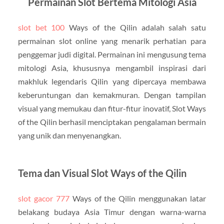
Permainan Slot Bertema Mitologi Asia
slot bet 100
Ways of the Qilin adalah salah satu
permainan slot online yang menarik perhatian para
penggemar judi digital. Permainan ini mengusung tema
mitologi Asia, khususnya mengambil inspirasi dari
makhluk legendaris Qilin yang dipercaya membawa
keberuntungan dan kemakmuran. Dengan tampilan
visual yang memukau dan fitur-fitur inovatif, Slot Ways
of the Qilin berhasil menciptakan pengalaman bermain
yang unik dan menyenangkan.
Tema dan Visual Slot Ways of the Qilin
slot gacor 777
Ways of the Qilin menggunakan latar
belakang budaya Asia Timur dengan warna-warna