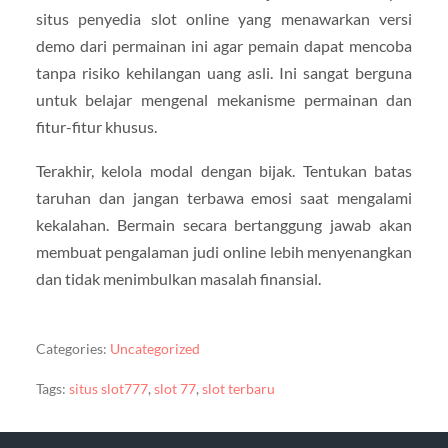
situs penyedia slot online yang menawarkan versi
demo dari permainan ini agar pemain dapat mencoba
tanpa risiko kehilangan uang asli. Ini sangat berguna
untuk belajar mengenal mekanisme permainan dan
fitur-fitur khusus.
Terakhir, kelola modal dengan bijak. Tentukan batas
taruhan dan jangan terbawa emosi saat mengalami
kekalahan. Bermain secara bertanggung jawab akan
membuat pengalaman judi online lebih menyenangkan
dan tidak menimbulkan masalah finansial.
Categories:
Uncategorized
Tags:
situs slot777
,
slot 77
,
slot terbaru