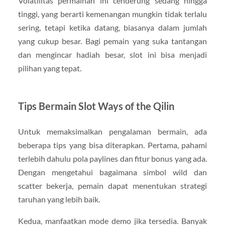
Volatilitas permainan ini cenderung sedang hingga
tinggi, yang berarti kemenangan mungkin tidak terlalu
sering, tetapi ketika datang, biasanya dalam jumlah
yang cukup besar. Bagi pemain yang suka tantangan
dan mengincar hadiah besar, slot ini bisa menjadi
pilihan yang tepat.
Tips Bermain Slot Ways of the Qilin
Untuk memaksimalkan pengalaman bermain, ada
beberapa tips yang bisa diterapkan. Pertama, pahami
terlebih dahulu pola paylines dan fitur bonus yang ada.
Dengan mengetahui bagaimana simbol wild dan
scatter bekerja, pemain dapat menentukan strategi
taruhan yang lebih baik.
Kedua, manfaatkan mode demo jika tersedia. Banyak