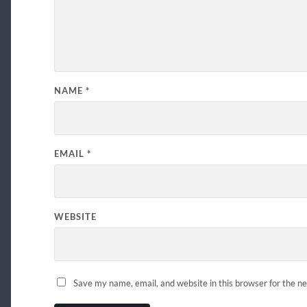
NAME
*
EMAIL
*
WEBSITE
Save my name, email, and website in this browser for the n