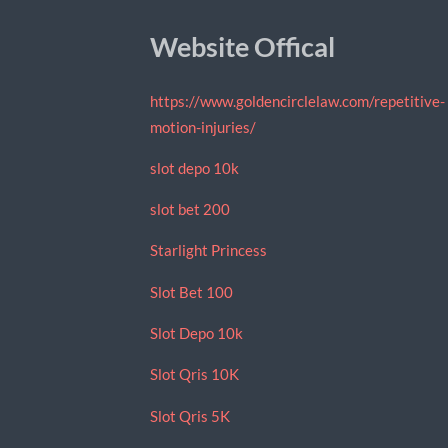
Website Offical
https://www.goldencirclelaw.com/repetitive-
motion-injuries/
slot depo 10k
slot bet 200
Starlight Princess
Slot Bet 100
Slot Depo 10k
Slot Qris 10K
Slot Qris 5K