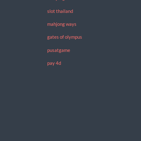
slot thailand
mahjong ways
gates of olympus
pusatgame
pay 4d