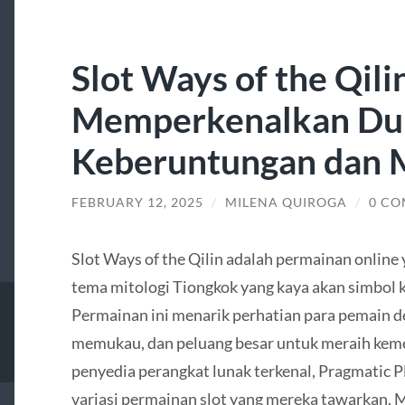
Slot Ways of the Qili
Memperkenalkan Du
Keberuntungan dan 
FEBRUARY 12, 2025
/
MILENA QUIROGA
/
0 C
Slot Ways of the Qilin adalah permainan online
tema mitologi Tiongkok yang kaya akan simbol 
Permainan ini menarik perhatian para pemain deng
memukau, dan peluang besar untuk meraih kemen
penyedia perangkat lunak terkenal, Pragmatic Pl
variasi permainan slot yang mereka tawarkan. Ma