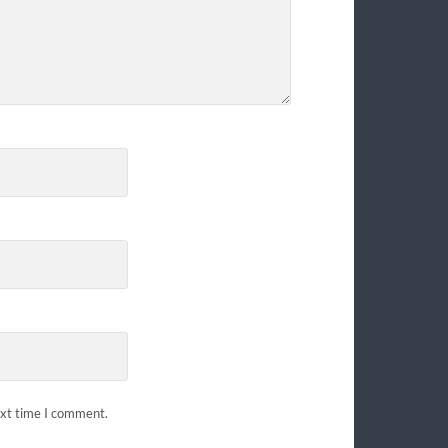
ext time I comment.