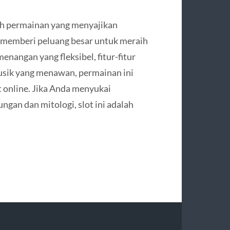
lah permainan yang menyajikan
 memberi peluang besar untuk meraih
angan yang fleksibel, fitur-fitur
usik yang menawan, permainan ini
t online. Jika Anda menyukai
gan dan mitologi, slot ini adalah