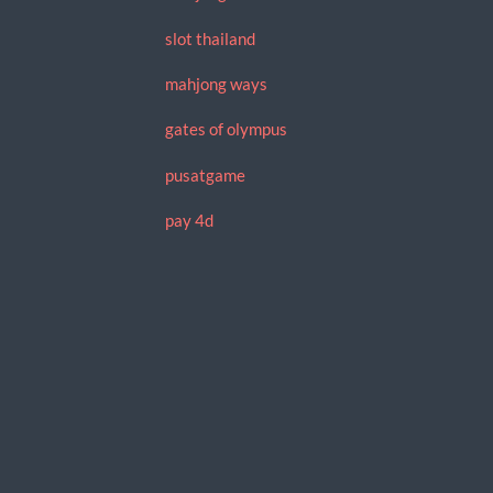
slot thailand
mahjong ways
gates of olympus
pusatgame
pay 4d