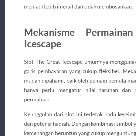
menjadi lebih imersif dan tidak membosankan.
Mekanisme Permainan
Icescape
Slot The Great Icescape umumnya menggunak
garis pembayaran yang cukup fleksibel. Mek
mudah dipahami, baik oleh pemain pemula m
hanya perlu mengatur nilai taruhan dan
permainan.
Keunggulan dari slot ini terletak pada kesei
dan potensi hadiah. Dengan kombinasi simbol 
kemenangan beruntun yang cukup menguntungka