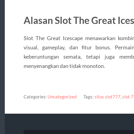
Alasan Slot The Great Ice
Slot The Great Icescape menawarkan kombin
visual, gameplay, dan fitur bonus. Perma
keberuntungan semata, tetapi juga memb
menyenangkan dan tidak monoton.
Categories:
Uncategorized
Tags:
situs slot777
,
slot 