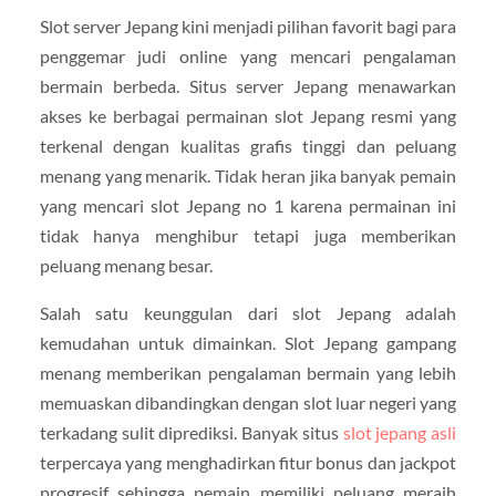
Slot server Jepang kini menjadi pilihan favorit bagi para
penggemar judi online yang mencari pengalaman
bermain berbeda. Situs server Jepang menawarkan
akses ke berbagai permainan slot Jepang resmi yang
terkenal dengan kualitas grafis tinggi dan peluang
menang yang menarik. Tidak heran jika banyak pemain
yang mencari slot Jepang no 1 karena permainan ini
tidak hanya menghibur tetapi juga memberikan
peluang menang besar.
Salah satu keunggulan dari slot Jepang adalah
kemudahan untuk dimainkan. Slot Jepang gampang
menang memberikan pengalaman bermain yang lebih
memuaskan dibandingkan dengan slot luar negeri yang
terkadang sulit diprediksi. Banyak situs
slot jepang asli
terpercaya yang menghadirkan fitur bonus dan jackpot
progresif sehingga pemain memiliki peluang meraih