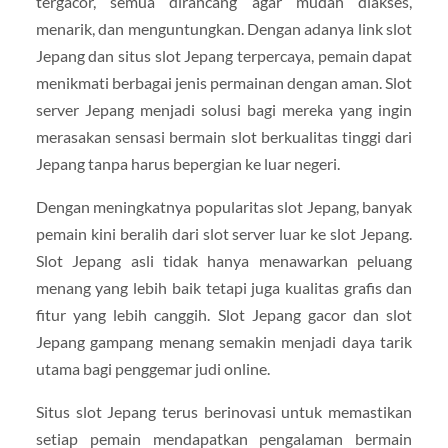
tergacor, semua dirancang agar mudah diakses,
menarik, dan menguntungkan. Dengan adanya link slot
Jepang dan situs slot Jepang terpercaya, pemain dapat
menikmati berbagai jenis permainan dengan aman. Slot
server Jepang menjadi solusi bagi mereka yang ingin
merasakan sensasi bermain slot berkualitas tinggi dari
Jepang tanpa harus bepergian ke luar negeri.
Dengan meningkatnya popularitas slot Jepang, banyak
pemain kini beralih dari slot server luar ke slot Jepang.
Slot Jepang asli tidak hanya menawarkan peluang
menang yang lebih baik tetapi juga kualitas grafis dan
fitur yang lebih canggih. Slot Jepang gacor dan slot
Jepang gampang menang semakin menjadi daya tarik
utama bagi penggemar judi online.
Situs slot Jepang terus berinovasi untuk memastikan
setiap pemain mendapatkan pengalaman bermain