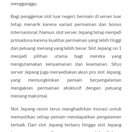
mengganggu.
Bagi penggemar slot luar negeri, bermain di server luar
tetap menarik karena variasi permainan dan bonus
internasional. Namun, slot server Jepang tetap menjadi
primadona karena kualitas permainan yang lebih tinggi
dan peluang menang yang lebih besar. Slot Jepang no 1
menjadi pilihan utama bagi mereka yang
mengutamakan kenyamanan dan keamanan. Situs
server Jepang juga menyediakan akun pro slot Jepang,
yang memungkinkan pemain berpengalaman
mengakses permainan eksklusif dengan peluang
menang maksimal.
Slot Jepang resmi terus menghadirkan inovasi untuk
memastikan setiap pemain mendapatkan pengalaman
terbaik. Dari slot Jepang terbaru hingga slot Jepang