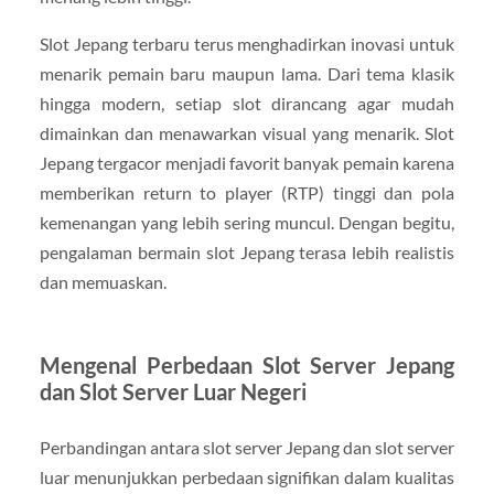
Slot Jepang terbaru terus menghadirkan inovasi untuk
menarik pemain baru maupun lama. Dari tema klasik
hingga modern, setiap slot dirancang agar mudah
dimainkan dan menawarkan visual yang menarik. Slot
Jepang tergacor menjadi favorit banyak pemain karena
memberikan return to player (RTP) tinggi dan pola
kemenangan yang lebih sering muncul. Dengan begitu,
pengalaman bermain slot Jepang terasa lebih realistis
dan memuaskan.
Mengenal Perbedaan Slot Server Jepang
dan Slot Server Luar Negeri
Perbandingan antara slot server Jepang dan slot server
luar menunjukkan perbedaan signifikan dalam kualitas