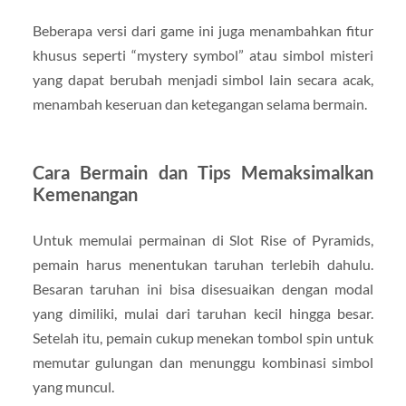
Beberapa versi dari game ini juga menambahkan fitur
khusus seperti “mystery symbol” atau simbol misteri
yang dapat berubah menjadi simbol lain secara acak,
menambah keseruan dan ketegangan selama bermain.
Cara Bermain dan Tips Memaksimalkan
Kemenangan
Untuk memulai permainan di Slot Rise of Pyramids,
pemain harus menentukan taruhan terlebih dahulu.
Besaran taruhan ini bisa disesuaikan dengan modal
yang dimiliki, mulai dari taruhan kecil hingga besar.
Setelah itu, pemain cukup menekan tombol spin untuk
memutar gulungan dan menunggu kombinasi simbol
yang muncul.