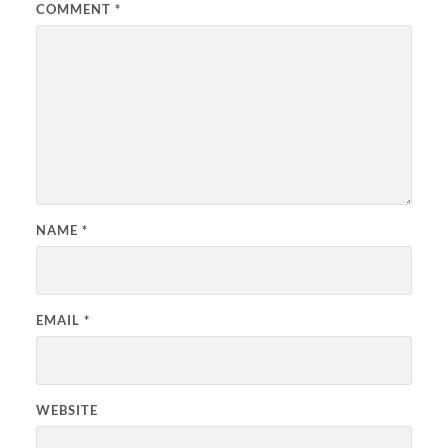
COMMENT
*
NAME
*
EMAIL
*
WEBSITE