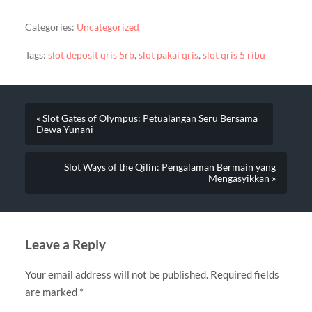
Categories:
Uncategorized
Tags:
slot deposit qris 5rb
,
slot pakai qris
,
slot qris 5 ribu
« Slot Gates of Olympus: Petualangan Seru Bersama
Dewa Yunani
Slot Ways of the Qilin: Pengalaman Bermain yang
Mengasyikkan »
Leave a Reply
Your email address will not be published.
Required fields
are marked
*