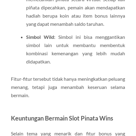
piñata dipecahkan, pemain akan mendapatkan
hadiah berupa koin atau item bonus lainnya
yang dapat menambah saldo taruhan.
Simbol Wild:
Simbol ini bisa menggantikan
simbol lain untuk membantu membentuk
kombinasi kemenangan yang lebih mudah
didapatkan.
Fitur-fitur tersebut tidak hanya meningkatkan peluang
menang, tetapi juga menambah keseruan selama
bermain.
Keuntungan Bermain Slot Pinata Wins
Selain tema yang menarik dan fitur bonus yang