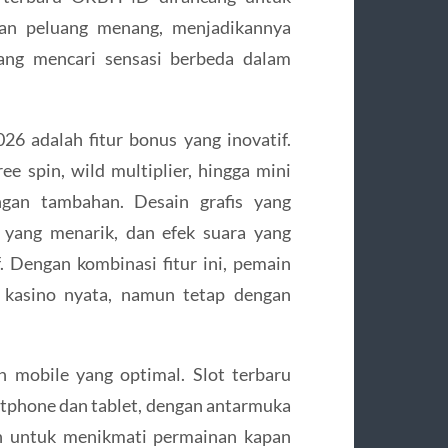
an peluang menang, menjadikannya
ang mencari sensasi berbeda dalam
 adalah fitur bonus yang inovatif.
ee spin, wild multiplier, hingga mini
gan tambahan. Desain grafis yang
 yang menarik, dan efek suara yang
 Dengan kombinasi fitur ini, pemain
i kasino nyata, namun tetap dengan
 mobile yang optimal. Slot terbaru
tphone dan tablet, dengan antarmuka
in untuk menikmati permainan kapan