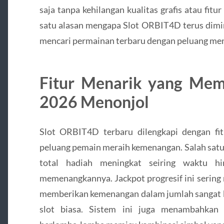
saja tanpa kehilangan kualitas grafis atau fitur
satu alasan mengapa Slot ORBIT4D terus dimin
mencari permainan terbaru dengan peluang men
Fitur Menarik yang Me
2026 Menonjol
Slot ORBIT4D terbaru dilengkapi dengan fitu
peluang pemain meraih kemenangan. Salah sat
total hadiah meningkat seiring waktu hi
memenangkannya. Jackpot progresif ini sering 
memberikan kemenangan dalam jumlah sangat b
slot biasa. Sistem ini juga menambahkan 