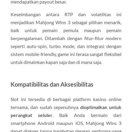
mendapatkan payout besar.
Keseimbangan antara RTP dan volatilitas ini
menjadikan Mahjong Wins 3 sebagai pilihan menarik,
baik untuk pemain pemula maupun pemain
berpengalaman. Ditambah dengan fitur-fitur modern
seperti auto-spin, turbo mode, dan integrasi dengan
sistem mobile-friendly, game ini terasa sangat fleksibel
untuk dimainkan kapan saja dan di mana saja.
Kompatibilitas dan Aksesibilitas
Slot ini tersedia di berbagai platform kasino online
ternama, dan sudah sepenuhnya
dioptimalkan untuk
perangkat seluler
. Baik Anda bermain dari
smartphone Android maupun iOS, Mahjong Wins 3
dapat diakses tanpa hambatan dengan performa yang