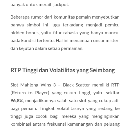
banyak untuk meraih jackpot.
Beberapa rumor dari komunitas pemain menyebutkan
bahwa simbol ini juga terkadang menjadi pemicu
hidden bonus, yaitu fitur rahasia yang hanya muncul
pada kondisi tertentu. Hal ini menambah unsur misteri
dan kejutan dalam setiap permainan.
RTP Tinggi dan Volatilitas yang Seimbang
Slot Mahjong Wins 3 – Black Scatter memiliki RTP
(Return to Player) yang cukup tinggi, yaitu sekitar
96,8%
, menjadikannya salah satu slot yang cukup adil
bagi pemain. Tingkat volatilitasnya yang sedang ke
tinggi juga cocok bagi mereka yang menginginkan
kombinasi antara frekuensi kemenangan dan peluang