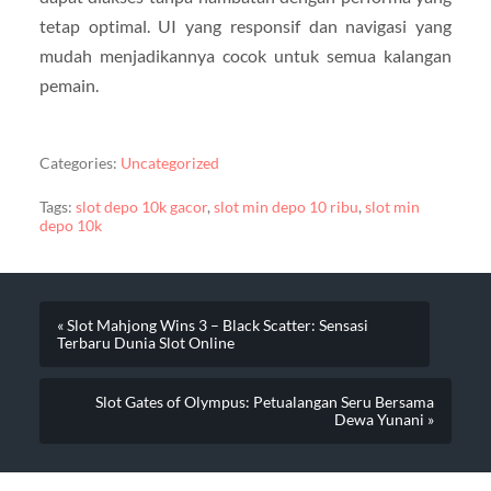
tetap optimal. UI yang responsif dan navigasi yang
mudah menjadikannya cocok untuk semua kalangan
pemain.
Categories:
Uncategorized
Tags:
slot depo 10k gacor
,
slot min depo 10 ribu
,
slot min
depo 10k
« Slot Mahjong Wins 3 – Black Scatter: Sensasi
Terbaru Dunia Slot Online
Slot Gates of Olympus: Petualangan Seru Bersama
Dewa Yunani »