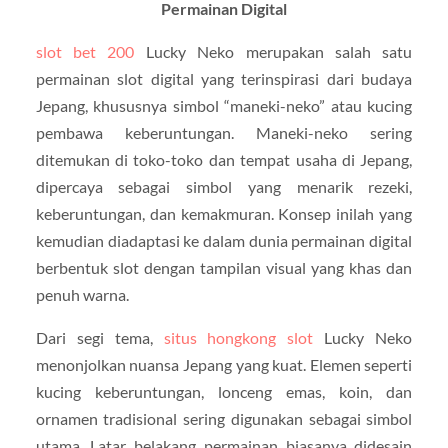
Permainan Digital
slot bet 200
Lucky Neko merupakan salah satu
permainan slot digital yang terinspirasi dari budaya
Jepang, khususnya simbol “maneki-neko” atau kucing
pembawa keberuntungan. Maneki-neko sering
ditemukan di toko-toko dan tempat usaha di Jepang,
dipercaya sebagai simbol yang menarik rezeki,
keberuntungan, dan kemakmuran. Konsep inilah yang
kemudian diadaptasi ke dalam dunia permainan digital
berbentuk slot dengan tampilan visual yang khas dan
penuh warna.
Dari segi tema,
situs hongkong slot
Lucky Neko
menonjolkan nuansa Jepang yang kuat. Elemen seperti
kucing keberuntungan, lonceng emas, koin, dan
ornamen tradisional sering digunakan sebagai simbol
utama. Latar belakang permainan biasanya didesain