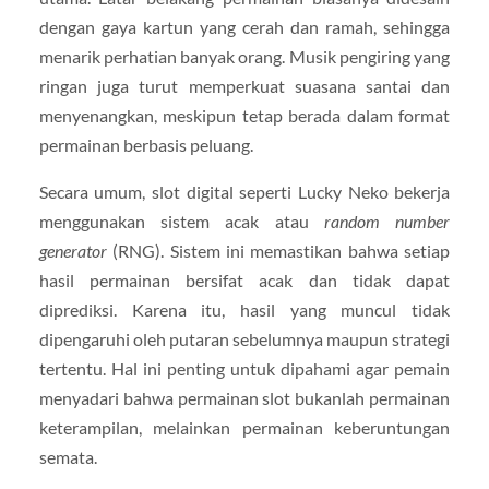
dengan gaya kartun yang cerah dan ramah, sehingga
menarik perhatian banyak orang. Musik pengiring yang
ringan juga turut memperkuat suasana santai dan
menyenangkan, meskipun tetap berada dalam format
permainan berbasis peluang.
Secara umum, slot digital seperti Lucky Neko bekerja
menggunakan sistem acak atau
random number
generator
(RNG). Sistem ini memastikan bahwa setiap
hasil permainan bersifat acak dan tidak dapat
diprediksi. Karena itu, hasil yang muncul tidak
dipengaruhi oleh putaran sebelumnya maupun strategi
tertentu. Hal ini penting untuk dipahami agar pemain
menyadari bahwa permainan slot bukanlah permainan
keterampilan, melainkan permainan keberuntungan
semata.