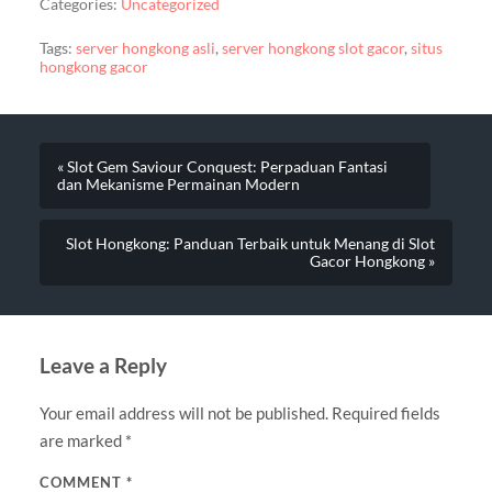
Categories:
Uncategorized
Tags:
server hongkong asli
,
server hongkong slot gacor
,
situs
hongkong gacor
« Slot Gem Saviour Conquest: Perpaduan Fantasi
dan Mekanisme Permainan Modern
Slot Hongkong: Panduan Terbaik untuk Menang di Slot
Gacor Hongkong »
Leave a Reply
Your email address will not be published.
Required fields
are marked
*
COMMENT
*