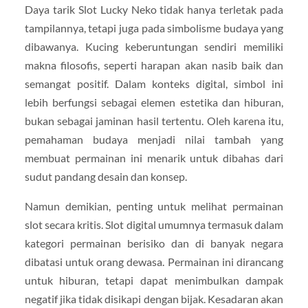
Daya tarik Slot Lucky Neko tidak hanya terletak pada
tampilannya, tetapi juga pada simbolisme budaya yang
dibawanya. Kucing keberuntungan sendiri memiliki
makna filosofis, seperti harapan akan nasib baik dan
semangat positif. Dalam konteks digital, simbol ini
lebih berfungsi sebagai elemen estetika dan hiburan,
bukan sebagai jaminan hasil tertentu. Oleh karena itu,
pemahaman budaya menjadi nilai tambah yang
membuat permainan ini menarik untuk dibahas dari
sudut pandang desain dan konsep.
Namun demikian, penting untuk melihat permainan
slot secara kritis. Slot digital umumnya termasuk dalam
kategori permainan berisiko dan di banyak negara
dibatasi untuk orang dewasa. Permainan ini dirancang
untuk hiburan, tetapi dapat menimbulkan dampak
negatif jika tidak disikapi dengan bijak. Kesadaran akan