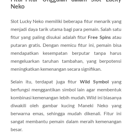
Neko
Slot Lucky Neko memiliki beberapa fitur menarik yang
menjadi daya tarik utama bagi para pemain. Salah satu
fitur yang paling disukai adalah fitur
Free Spins
atau
putaran gratis. Dengan memicu fitur ini, pemain bisa
mendapatkan kesempatan berputar tanpa harus
mengeluarkan taruhan tambahan, yang berpotensi
meningkatkan kemenangan secara signifikan.
Selain itu, terdapat juga fitur
Wild Symbol
yang
berfungsi menggantikan simbol lain agar membentuk
kombinasi kemenangan lebih mudah. Wild ini biasanya
diwakili oleh gambar kucing Maneki Neko yang
berwarna emas, sehingga mudah dikenali. Fitur ini
sangat membantu pemain dalam meraih kemenangan
besar.