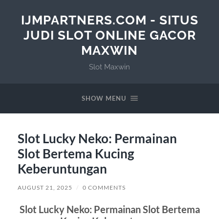
IJMPARTNERS.COM - SITUS
JUDI SLOT ONLINE GACOR
MAXWIN
Slot Maxwin
SHOW MENU
Slot Lucky Neko: Permainan
Slot Bertema Kucing
Keberuntungan
AUGUST 21, 2025
/
0 COMMENTS
Slot Lucky Neko: Permainan Slot Bertema