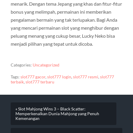
menarik. Dengan tema Jepang yang khas dan fitur-fitur
bonus yang melimpah, permainan ini memberikan
pengalaman bermain yang tak terlupakan. Bagi Anda
yang mencari permainan slot yang menghibur dengan
peluang menang yang cukup besar, Lucky Neko bisa
menjadi pilihan yang tepat untuk dicoba.
Categories:
Uncategorized
Tags:
slot777 gacor
,
slot777 login
,
slot777 resmi
,
slot777
terbaik
,
slot777 terbaru
« Slot Mahjong Wins 3 – Black Scatter:
Memperkenalkan Dunia Mahjong yang Penuh
Kemenangan