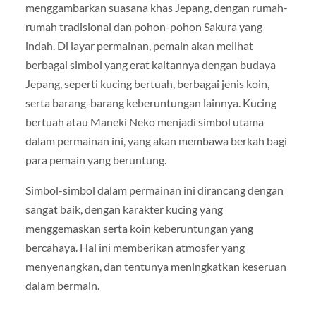
menggambarkan suasana khas Jepang, dengan rumah-
rumah tradisional dan pohon-pohon Sakura yang
indah. Di layar permainan, pemain akan melihat
berbagai simbol yang erat kaitannya dengan budaya
Jepang, seperti kucing bertuah, berbagai jenis koin,
serta barang-barang keberuntungan lainnya. Kucing
bertuah atau Maneki Neko menjadi simbol utama
dalam permainan ini, yang akan membawa berkah bagi
para pemain yang beruntung.
Simbol-simbol dalam permainan ini dirancang dengan
sangat baik, dengan karakter kucing yang
menggemaskan serta koin keberuntungan yang
bercahaya. Hal ini memberikan atmosfer yang
menyenangkan, dan tentunya meningkatkan keseruan
dalam bermain.