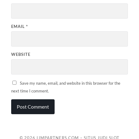
EMAIL
*
WEBSITE
Save my name, email, and website in this browser for the
next time I comment.
© 2026
IJMPARTNERS.COM – SITUS JUDI SLOT