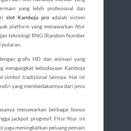
rmain yang lebih profesional dan
ari
slot Kamboja pro
adalah sistem
nyak platform yang menawarkan fitur
kungan teknologi RNG (Random Number
 putaran.
 dengan grafis HD dan animasi yang
ng mengangkat kebudayaan Kamboja
-simbol tradisional lainnya. Hal ini
ndiri yang membedakannya dari jenis
iasanya menawarkan berbagai bonus
gga jackpot progresif. Fitur-fitur ini
pi juga meningkatkan peluang pemain