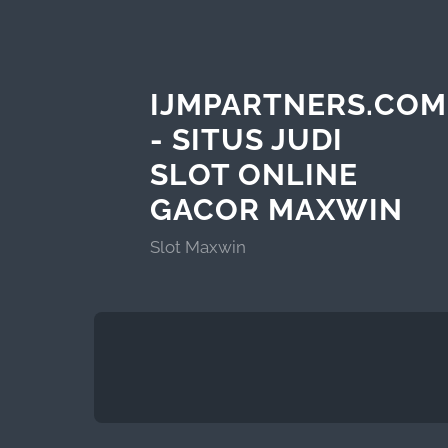
IJMPARTNERS.COM
- SITUS JUDI
SLOT ONLINE
GACOR MAXWIN
Slot Maxwin