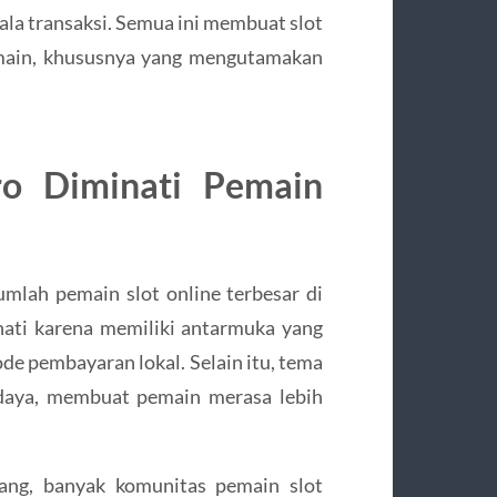
ala transaksi. Semua ini membuat slot
emain, khususnya yang mengutamakan
ro Diminati Pemain
umlah pemain slot online terbesar di
nati karena memiliki antarmuka yang
 pembayaran lokal. Selain itu, tema
udaya, membuat pemain merasa lebih
ang, banyak komunitas pemain slot