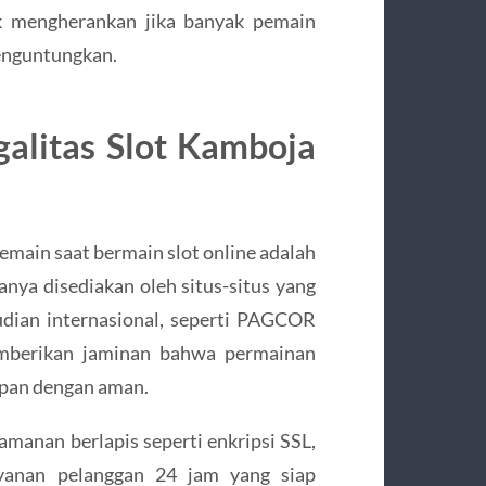
k mengherankan jika banyak pemain
 menguntungkan.
alitas Slot Kamboja
pemain saat bermain slot online adalah
anya disediakan oleh situs-situs yang
rjudian internasional, seperti PAGCOR
memberikan jaminan bahwa permainan
mpan dengan aman.
manan berlapis seperti enkripsi SSL,
yanan pelanggan 24 jam yang siap