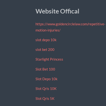
Website Offical
https://www.goldencirclelaw.com/repetitive-
motion-injuries/
slot depo 10k
slot bet 200
Starlight Princess
Slot Bet 100
Slot Depo 10k
Slot Qris 10K
Slot Qris 5K