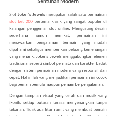
Sentuhan Modern
Slot
Joker’s Jewels
merupakan salah satu permainan
slot bet 200
bertema klasik yang sangat populer di
kalangan penggemar slot online. Mengusung desain
sederhana namun memikat, permainan ini
menawarkan pengalaman bermain yang mudah
dipahami sekaligus memberikan peluang kemenangan
yang menarik. Joker’s Jewels menggabungkan elemen
tradisional seperti simbol permata dan karakter badut
dengan sistem permainan modern yang responsif dan
cepat. Hal inilah yang menjadikan permainan ini cocok
bagi pemain pemula maupun pemain berpengalaman.
Dengan tampilan visual yang cerah dan musik yang
ikonik, setiap putaran terasa menyenangkan tanpa
tekanan. Tidak ada fitur rumit yang membuat pemain