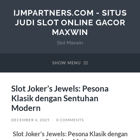
IJMPARTNERS.COM - SITUS
JUDI SLOT ONLINE GACOR
MAXWIN
Slot Maxwin
SHOW MENU
Slot Joker’s Jewels: Pesona
Klasik dengan Sentuhan
Modern
DECEMBER 4, 2025
/
0 COMMENTS
Slot Joker’s Jewels: Pesona Klasik dengan