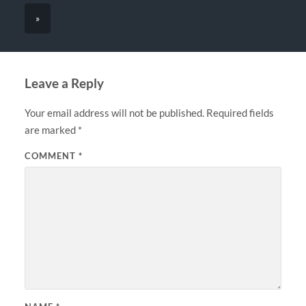
»
Leave a Reply
Your email address will not be published.
Required fields
are marked
*
COMMENT
*