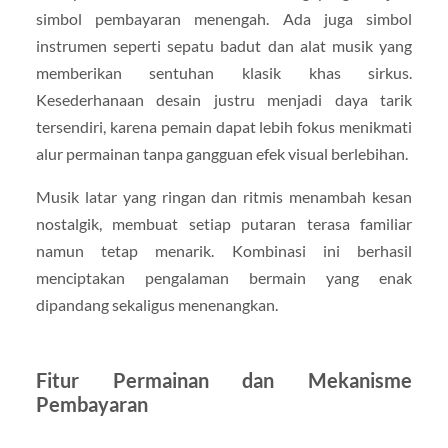
simbol pembayaran menengah. Ada juga simbol
instrumen seperti sepatu badut dan alat musik yang
memberikan sentuhan klasik khas sirkus.
Kesederhanaan desain justru menjadi daya tarik
tersendiri, karena pemain dapat lebih fokus menikmati
alur permainan tanpa gangguan efek visual berlebihan.
Musik latar yang ringan dan ritmis menambah kesan
nostalgik, membuat setiap putaran terasa familiar
namun tetap menarik. Kombinasi ini berhasil
menciptakan pengalaman bermain yang enak
dipandang sekaligus menenangkan.
Fitur Permainan dan Mekanisme
Pembayaran