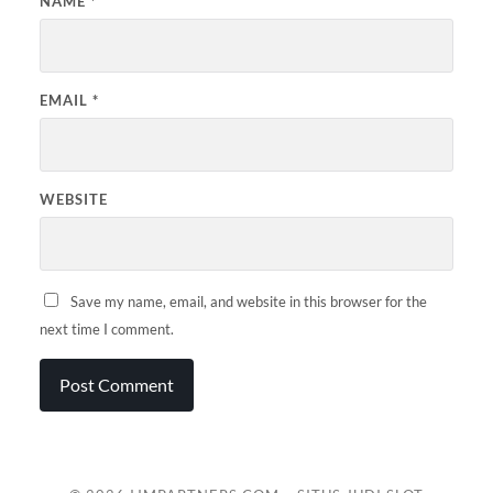
NAME
*
EMAIL
*
WEBSITE
Save my name, email, and website in this browser for the
next time I comment.