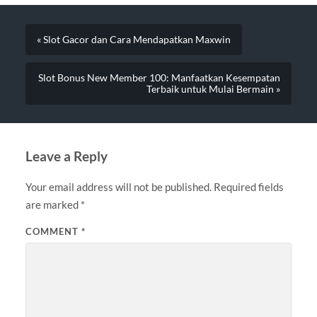
« Slot Gacor dan Cara Mendapatkan Maxwin
Slot Bonus New Member 100: Manfaatkan Kesempatan
Terbaik untuk Mulai Bermain »
Leave a Reply
Your email address will not be published.
Required fields
are marked
*
COMMENT
*