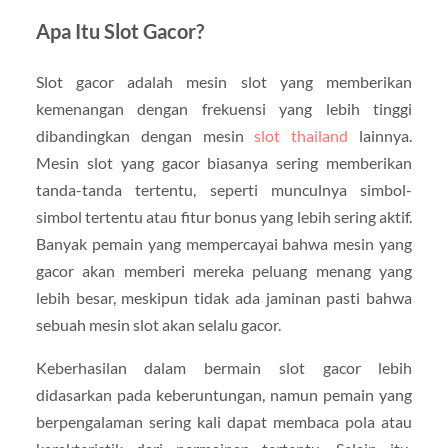
Apa Itu Slot Gacor?
Slot gacor adalah mesin slot yang memberikan
kemenangan dengan frekuensi yang lebih tinggi
dibandingkan dengan mesin
slot thailand
lainnya.
Mesin slot yang gacor biasanya sering memberikan
tanda-tanda tertentu, seperti munculnya simbol-
simbol tertentu atau fitur bonus yang lebih sering aktif.
Banyak pemain yang mempercayai bahwa mesin yang
gacor akan memberi mereka peluang menang yang
lebih besar, meskipun tidak ada jaminan pasti bahwa
sebuah mesin slot akan selalu gacor.
Keberhasilan dalam bermain slot gacor lebih
didasarkan pada keberuntungan, namun pemain yang
berpengalaman sering kali dapat membaca pola atau