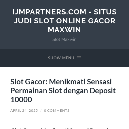
IJMPARTNERS.COM - SITUS
JUDI SLOT ONLINE GACOR
MAXWIN
Slot Maxwin
SHOW MENU
Slot Gacor: Menikmati Sensasi
Permainan Slot dengan Deposit
10000
APRIL 24, 2025
/
0 COMMENTS