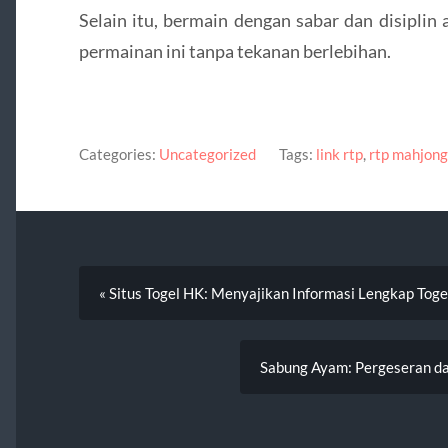
Selain itu, bermain dengan sabar dan disipli
permainan ini tanpa tekanan berlebihan.
Categories:
Uncategorized
Tags:
link rtp
,
rtp mahjong 
« Situs Togel HK: Menyajikan Informasi Lengkap Tog
Sabung Ayam: Pergeseran dar