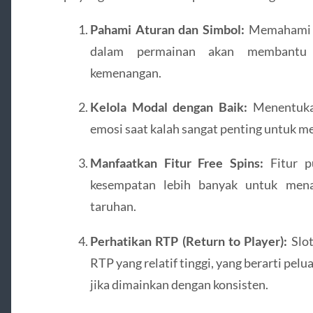
Pahami Aturan dan Simbol:
Memahami fu
dalam permainan akan membantu 
kemenangan.
Kelola Modal dengan Baik:
Menentukan
emosi saat kalah sangat penting untuk m
Manfaatkan Fitur Free Spins:
Fitur p
kesempatan lebih banyak untuk men
taruhan.
Perhatikan RTP (Return to Player):
Slot
RTP yang relatif tinggi, yang berarti pe
jika dimainkan dengan konsisten.