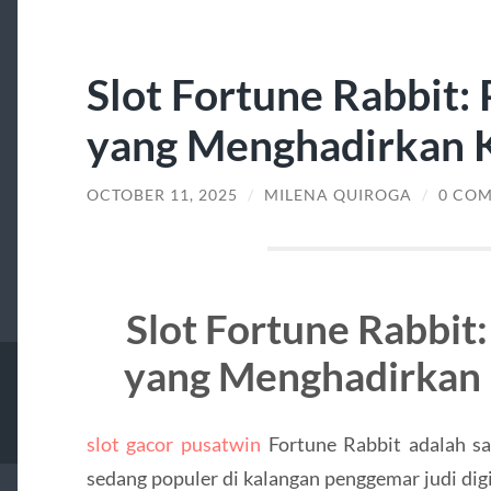
Slot Fortune Rabbit:
yang Menghadirkan 
OCTOBER 11, 2025
/
MILENA QUIROGA
/
0 CO
Slot Fortune Rabbit
yang Menghadirkan
slot gacor pusatwin
Fortune Rabbit adalah sa
sedang populer di kalangan penggemar judi digi