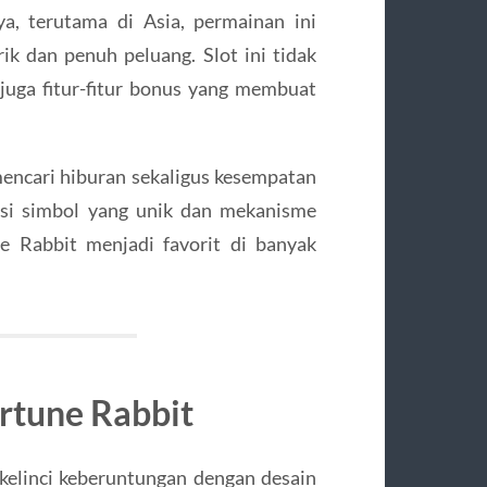
a, terutama di Asia, permainan ini
 dan penuh peluang. Slot ini tidak
 juga fitur-fitur bonus yang membuat
encari hiburan sekaligus kesempatan
si simbol yang unik dan mekanisme
e Rabbit menjadi favorit di banyak
ortune Rabbit
elinci keberuntungan dengan desain