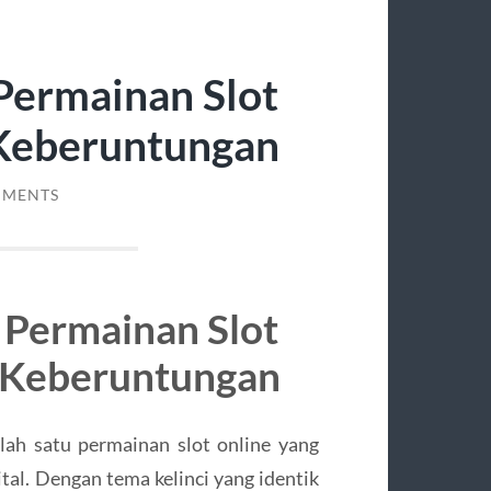
 Permainan Slot
Keberuntungan
MMENTS
: Permainan Slot
 Keberuntungan
lah satu permainan slot online yang
tal. Dengan tema kelinci yang identik