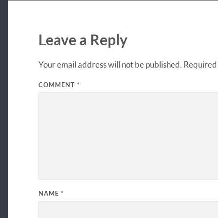
Leave a Reply
Your email address will not be published.
Required 
COMMENT
*
NAME
*