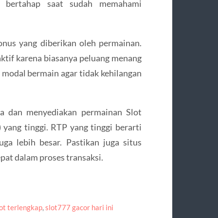
ra bertahap saat sudah memahami
onus yang diberikan oleh permainan.
 aktif karena biasanya peluang menang
n modal bermain agar tidak kehilangan
caya dan menyediakan permainan Slot
yang tinggi. RTP yang tinggi berarti
a lebih besar. Pastikan juga situs
at dalam proses transaksi.
lot terlengkap
,
slot777 gacor hari ini