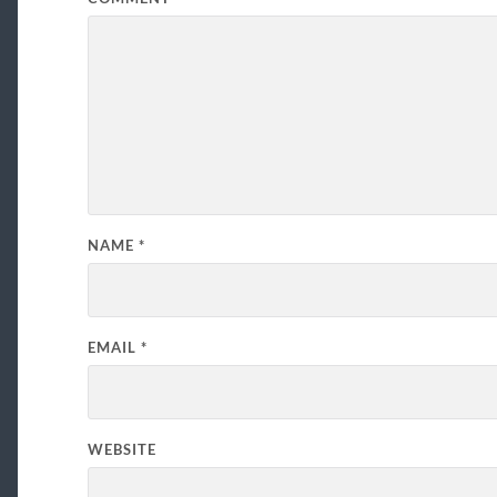
NAME
*
EMAIL
*
WEBSITE