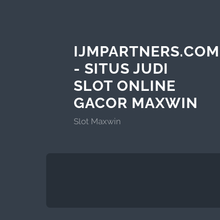
IJMPARTNERS.COM
- SITUS JUDI
SLOT ONLINE
GACOR MAXWIN
Slot Maxwin