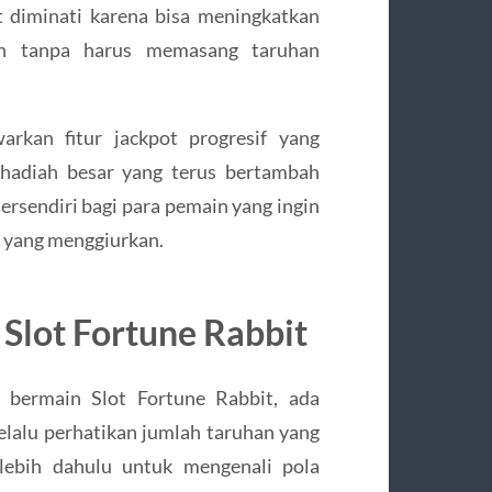
at diminati karena bisa meningkatkan
h tanpa harus memasang taruhan
arkan fitur jackpot progresif yang
adiah besar yang terus bertambah
tersendiri bagi para pemain yang ingin
 yang menggiurkan.
 Slot Fortune Rabbit
 bermain Slot Fortune Rabbit, ada
selalu perhatikan jumlah taruhan yang
rlebih dahulu untuk mengenali pola