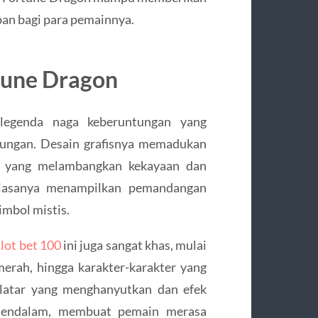
an bagi para pemainnya.
tune Dragon
 legenda naga keberuntungan yang
ungan. Desain grafisnya memadukan
s yang melambangkan kekayaan dan
biasanya menampilkan pemandangan
imbol mistis.
slot bet 100
ini juga sangat khas, mulai
merah, hingga karakter-karakter yang
latar yang menghanyutkan dan efek
endalam, membuat pemain merasa