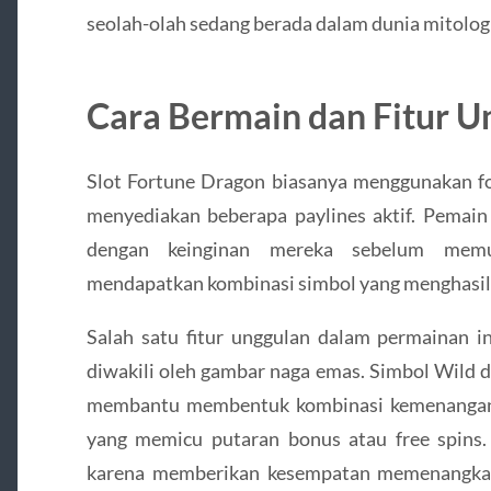
seolah-olah sedang berada dalam dunia mitologi
Cara Bermain dan Fitur U
Slot Fortune Dragon biasanya menggunakan fo
menyediakan beberapa paylines aktif. Pemain
dengan keinginan mereka sebelum memu
mendapatkan kombinasi simbol yang menghasi
Salah satu fitur unggulan dalam permainan i
diwakili oleh gambar naga emas. Simbol Wild 
membantu membentuk kombinasi kemenangan. S
yang memicu putaran bonus atau free spins. F
karena memberikan kesempatan memenangkan