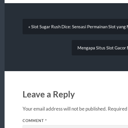
« Slot Sugar Rush Dice: Sensasi Permainan Slot yan
Mengapa Situs Slot Gacor 
Leave a Reply
Your email address will not be published.
Required 
COMMENT
*