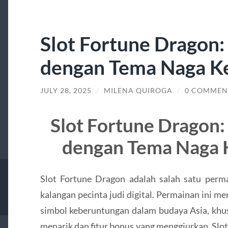
Slot Fortune Dragon:
dengan Tema Naga K
JULY 28, 2025
/
MILENA QUIROGA
/
0 COMMEN
Slot Fortune Dragon:
dengan Tema Naga 
Slot Fortune Dragon adalah salah satu per
kalangan pecinta judi digital. Permainan ini 
simbol keberuntungan dalam budaya Asia, khu
menarik dan fitur bonus yang menggiurkan, S