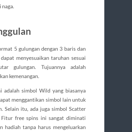
 naga.
nggulan
rmat 5 gulungan dengan 3 baris dan
 dapat menyesuaikan taruhan sesuai
tar gulungan. Tujuannya adalah
lkan kemenangan.
ni adalah simbol Wild yang biasanya
dapat menggantikan simbol lain untuk
elain itu, ada juga simbol Scatter
itur free spins ini sangat diminati
 hadiah tanpa harus mengeluarkan