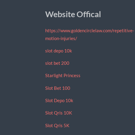
Website Offical
https://www.goldencirclelaw.com/repetitive-
motion-injuries/
slot depo 10k
slot bet 200
Starlight Princess
Slot Bet 100
Slot Depo 10k
Slot Qris 10K
Slot Qris 5K