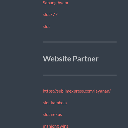
Sabung Ayam
slot777
slot
Website Partner
https://sublimexpress.com/layanan/
slot kamboja
slot nexus
mahjong wins