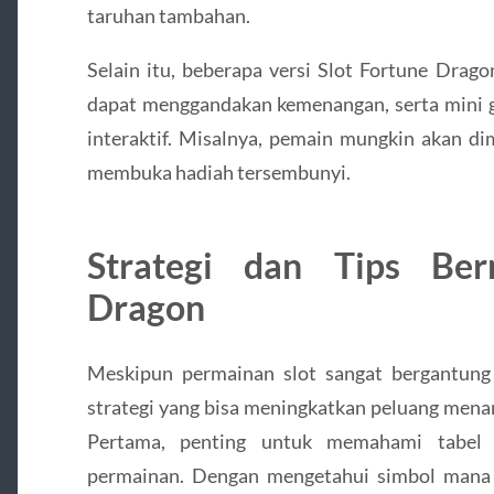
taruhan tambahan.
Selain itu, beberapa versi Slot Fortune Drago
dapat menggandakan kemenangan, serta mini
interaktif. Misalnya, pemain mungkin akan di
membuka hadiah tersembunyi.
Strategi dan Tips Ber
Dragon
Meskipun permainan slot sangat bergantung
strategi yang bisa meningkatkan peluang mena
Pertama, penting untuk memahami tabel p
permainan. Dengan mengetahui simbol mana 