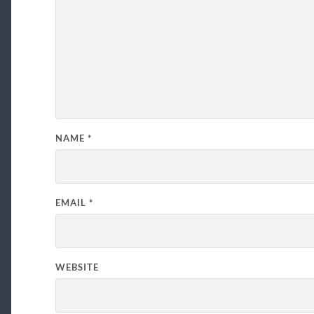
NAME
*
EMAIL
*
WEBSITE