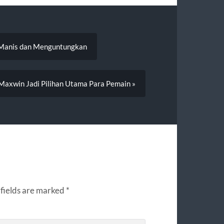
g Manis dan Menguntungkan
Maxwin Jadi Pilihan Utama Para Pemain »
fields are marked
*