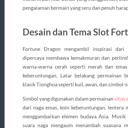
pengalaman bermain yang seru dan penuh harap
Desain dan Tema Slot For
Fortune Dragon mengambil inspirasi dari
dipercaya membawa kemakmuran dan perlind
warna-warna cerah seperti merah dan ema
keberuntungan. Latar belakang permainan 
klasik Tionghoa seperti kuil, awan, dan simbol-s
Simbol yang digunakan dalam permainan
situs 
dari naga emas, koin keberuntungan, lentera 
menggambarkan elemen budaya Asia. Musik 
suara naga mengaum menambah suasana m