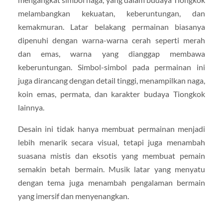
melambangkan kekuatan, keberuntungan, dan
kemakmuran. Latar belakang permainan biasanya
dipenuhi dengan warna-warna cerah seperti merah
dan emas, warna yang dianggap membawa
keberuntungan. Simbol-simbol pada permainan ini
juga dirancang dengan detail tinggi, menampilkan naga,
koin emas, permata, dan karakter budaya Tiongkok
lainnya.
Desain ini tidak hanya membuat permainan menjadi
lebih menarik secara visual, tetapi juga menambah
suasana mistis dan eksotis yang membuat pemain
semakin betah bermain. Musik latar yang menyatu
dengan tema juga menambah pengalaman bermain
yang imersif dan menyenangkan.