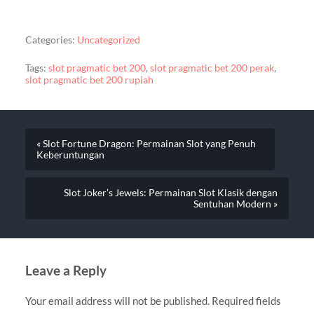
Categories:
Uncategorized
Tags:
slot pragmatic bet 200
,
slot pragmatic bet 200 perak
,
slot pragmatic bet 200 rupiah
« Slot Fortune Dragon: Permainan Slot yang Penuh
Keberuntungan
Slot Joker’s Jewels: Permainan Slot Klasik dengan
Sentuhan Modern »
Leave a Reply
Your email address will not be published.
Required fields