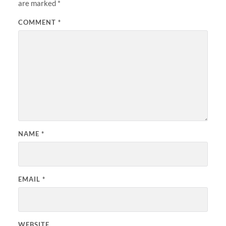
are marked
*
COMMENT
*
NAME
*
EMAIL
*
WEBSITE