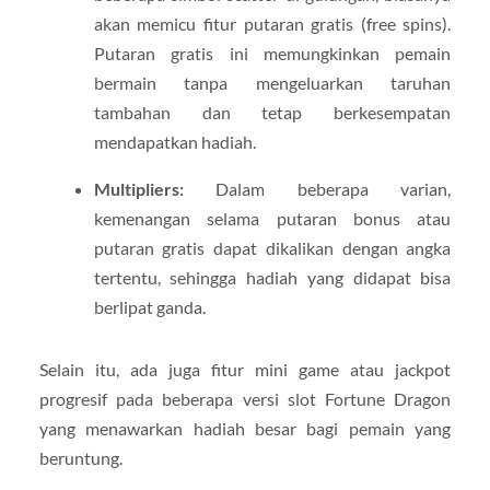
akan memicu fitur putaran gratis (free spins).
Putaran gratis ini memungkinkan pemain
bermain tanpa mengeluarkan taruhan
tambahan dan tetap berkesempatan
mendapatkan hadiah.
Multipliers:
Dalam beberapa varian,
kemenangan selama putaran bonus atau
putaran gratis dapat dikalikan dengan angka
tertentu, sehingga hadiah yang didapat bisa
berlipat ganda.
Selain itu, ada juga fitur mini game atau jackpot
progresif pada beberapa versi slot Fortune Dragon
yang menawarkan hadiah besar bagi pemain yang
beruntung.