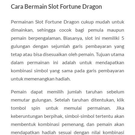
Cara Bermain Slot Fortune Dragon
Permainan Slot Fortune Dragon cukup mudah untuk
dimainkan, sehingga cocok bagi pemula maupun
pemain berpengalaman. Biasanya, slot ini memiliki 5
gulungan dengan sejumlah garis pembayaran yang
tetap atau bisa disesuaikan oleh pemain. Tujuan utama
dalam permainan ini adalah untuk mendapatkan
kombinasi simbol yang sama pada garis pembayaran
untuk memenangkan hadiah.
Pemain dapat memilih jumlah taruhan sebelum
memutar gulungan. Setelah taruhan ditentukan, klik
tombol spin untuk memulai permainan. Jika
keberuntungan berpihak, simbol-simbol tertentu akan
membentuk kombinasi pemenang, dan pemain akan
mendapatkan hadiah sesuai dengan nilai kombinasi