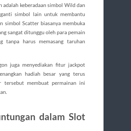
on adalah keberadaan simbol Wild dan
ngganti simbol lain untuk membantu
n simbol Scatter biasanya membuka
 yang sangat ditunggu oleh para pemain
ng tanpa harus memasang taruhan
gon juga menyediakan fitur jackpot
nangkan hadiah besar yang terus
tur tersebut membuat permainan ini
an.
ntungan dalam Slot