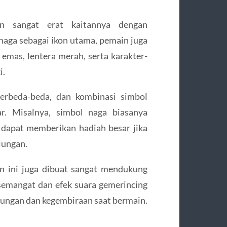
n sangat erat kaitannya dengan
naga sebagai ikon utama, pemain juga
emas, lentera merah, serta karakter-
i.
berbeda-beda, dan kombinasi simbol
r. Misalnya, simbol naga biasanya
 dapat memberikan hadiah besar jika
lungan.
n ini juga dibuat sangat mendukung
semangat dan efek suara gemerincing
ungan dan kegembiraan saat bermain.