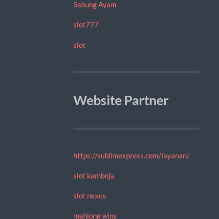
Sabung Ayam
slot777
slot
Website Partner
https://sublimexpress.com/layanan/
slot kamboja
slot nexus
mahjong wins