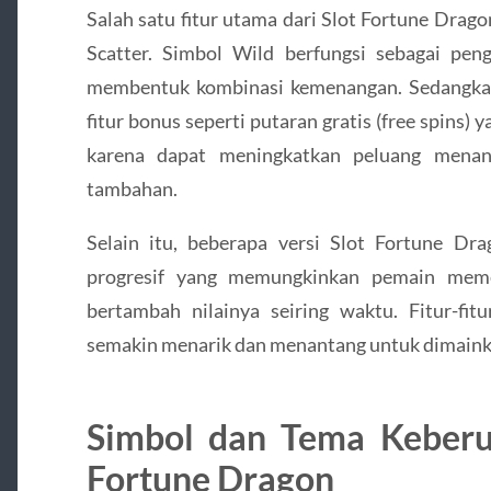
Salah satu fitur utama dari Slot Fortune Drag
Scatter. Simbol Wild berfungsi sebagai pe
membentuk kombinasi kemenangan. Sedangka
fitur bonus seperti putaran gratis (free spins)
karena dapat meningkatkan peluang mena
tambahan.
Selain itu, beberapa versi Slot Fortune Dra
progresif yang memungkinkan pemain meme
bertambah nilainya seiring waktu. Fitur-fi
semakin menarik dan menantang untuk dimaink
Simbol dan Tema Keberu
Fortune Dragon