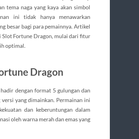
gan tema naga yang kaya akan simbol
inan ini tidak hanya menawarkan
ng besar bagi para pemainnya. Artikel
Slot Fortune Dragon, mulai dari fitur
ih optimal.
Fortune Dragon
hadir dengan format 5 gulungan dan
g versi yang dimainkan. Permainan ini
ekuatan dan keberuntungan dalam
nasi oleh warna merah dan emas yang