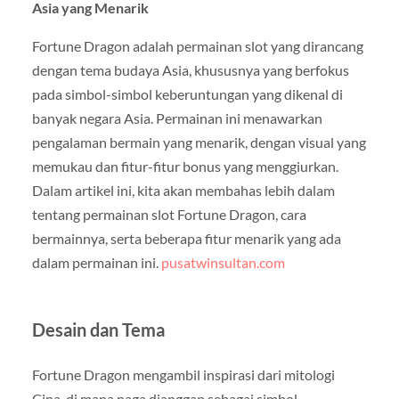
Asia yang Menarik
Fortune Dragon adalah permainan slot yang dirancang
dengan tema budaya Asia, khususnya yang berfokus
pada simbol-simbol keberuntungan yang dikenal di
banyak negara Asia. Permainan ini menawarkan
pengalaman bermain yang menarik, dengan visual yang
memukau dan fitur-fitur bonus yang menggiurkan.
Dalam artikel ini, kita akan membahas lebih dalam
tentang permainan slot Fortune Dragon, cara
bermainnya, serta beberapa fitur menarik yang ada
dalam permainan ini.
pusatwinsultan.com
Desain dan Tema
Fortune Dragon mengambil inspirasi dari mitologi
Cina, di mana naga dianggap sebagai simbol