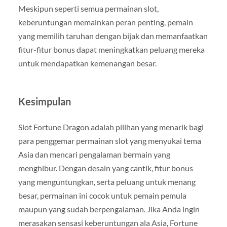
Meskipun seperti semua permainan slot,
keberuntungan memainkan peran penting, pemain
yang memilih taruhan dengan bijak dan memanfaatkan
fitur-fitur bonus dapat meningkatkan peluang mereka
untuk mendapatkan kemenangan besar.
Kesimpulan
Slot Fortune Dragon adalah pilihan yang menarik bagi
para penggemar permainan slot yang menyukai tema
Asia dan mencari pengalaman bermain yang
menghibur. Dengan desain yang cantik, fitur bonus
yang menguntungkan, serta peluang untuk menang
besar, permainan ini cocok untuk pemain pemula
maupun yang sudah berpengalaman. Jika Anda ingin
merasakan sensasi keberuntungan ala Asia, Fortune