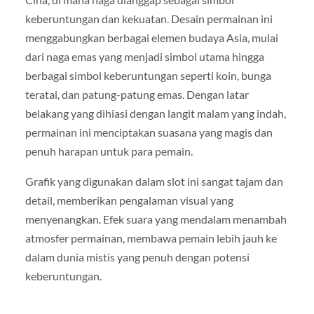
keberuntungan dan kekuatan. Desain permainan ini
menggabungkan berbagai elemen budaya Asia, mulai
dari naga emas yang menjadi simbol utama hingga
berbagai simbol keberuntungan seperti koin, bunga
teratai, dan patung-patung emas. Dengan latar
belakang yang dihiasi dengan langit malam yang indah,
permainan ini menciptakan suasana yang magis dan
penuh harapan untuk para pemain.
Grafik yang digunakan dalam slot ini sangat tajam dan
detail, memberikan pengalaman visual yang
menyenangkan. Efek suara yang mendalam menambah
atmosfer permainan, membawa pemain lebih jauh ke
dalam dunia mistis yang penuh dengan potensi
keberuntungan.