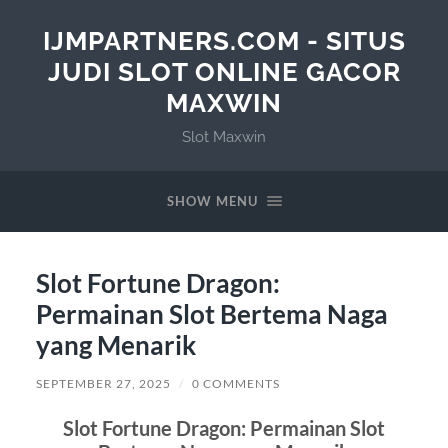
IJMPARTNERS.COM - SITUS
JUDI SLOT ONLINE GACOR
MAXWIN
Slot Maxwin
SHOW MENU
Slot Fortune Dragon:
Permainan Slot Bertema Naga
yang Menarik
SEPTEMBER 27, 2025
/
0 COMMENTS
Slot Fortune Dragon: Permainan Slot