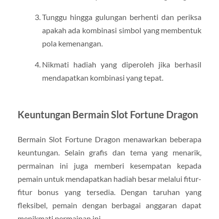
Tunggu hingga gulungan berhenti dan periksa
apakah ada kombinasi simbol yang membentuk
pola kemenangan.
Nikmati hadiah yang diperoleh jika berhasil
mendapatkan kombinasi yang tepat.
Keuntungan Bermain Slot Fortune Dragon
Bermain Slot Fortune Dragon menawarkan beberapa
keuntungan. Selain grafis dan tema yang menarik,
permainan ini juga memberi kesempatan kepada
pemain untuk mendapatkan hadiah besar melalui fitur-
fitur bonus yang tersedia. Dengan taruhan yang
fleksibel, pemain dengan berbagai anggaran dapat
menikmati permainan ini.