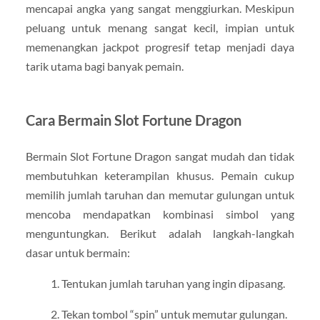
mencapai angka yang sangat menggiurkan. Meskipun
peluang untuk menang sangat kecil, impian untuk
memenangkan jackpot progresif tetap menjadi daya
tarik utama bagi banyak pemain.
Cara Bermain Slot Fortune Dragon
Bermain Slot Fortune Dragon sangat mudah dan tidak
membutuhkan keterampilan khusus. Pemain cukup
memilih jumlah taruhan dan memutar gulungan untuk
mencoba mendapatkan kombinasi simbol yang
menguntungkan. Berikut adalah langkah-langkah
dasar untuk bermain:
Tentukan jumlah taruhan yang ingin dipasang.
Tekan tombol “spin” untuk memutar gulungan.