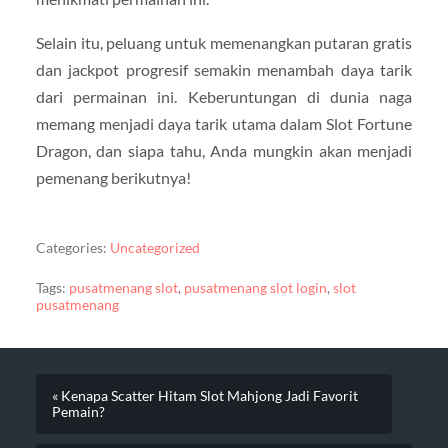
Selain itu, peluang untuk memenangkan putaran gratis
dan jackpot progresif semakin menambah daya tarik
dari permainan ini. Keberuntungan di dunia naga
memang menjadi daya tarik utama dalam Slot Fortune
Dragon, dan siapa tahu, Anda mungkin akan menjadi
pemenang berikutnya!
Categories:
Uncategorized
Tags:
pusatmenang slot
,
pusatmenang slot login
,
slot
pusatmenang
« Kenapa Scatter Hitam Slot Mahjong Jadi Favorit
Pemain?