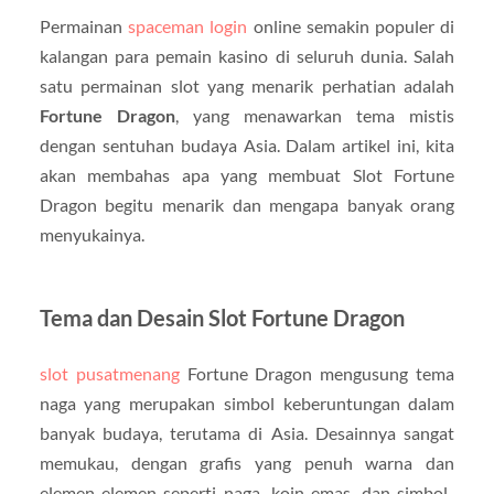
Permainan
spaceman login
online semakin populer di
kalangan para pemain kasino di seluruh dunia. Salah
satu permainan slot yang menarik perhatian adalah
Fortune Dragon
, yang menawarkan tema mistis
dengan sentuhan budaya Asia. Dalam artikel ini, kita
akan membahas apa yang membuat Slot Fortune
Dragon begitu menarik dan mengapa banyak orang
menyukainya.
Tema dan Desain Slot Fortune Dragon
slot pusatmenang
Fortune Dragon mengusung tema
naga yang merupakan simbol keberuntungan dalam
banyak budaya, terutama di Asia. Desainnya sangat
memukau, dengan grafis yang penuh warna dan
elemen-elemen seperti naga, koin emas, dan simbol-