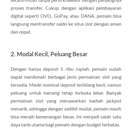
proses transfer. Cukup dengan aplikasi pembayaran
digital seperti OVO, GoPay, atau DANA, pemain bisa
langsung mentransfer saldo ke situs slot dengan aman
dan cepat.
2. Modal Kecil, Peluang Besar
Dengan hanya deposit 5 ribu rupiah, pemain sudah
dapat menikmati berbagai jenis permainan slot yang
tersedia. Meski nominal deposit terbilang kecil, namun
peluang untuk menang tetap terbuka lebar. Banyak
permainan slot yang menawarkan hadiah jackpot
menarik, sehingga dengan sedikit modal, pemain masih
bisa meraih kemenangan besar. Ini menjadi salah satu
daya tarik utama bagi pemain dengan budget terbatas.