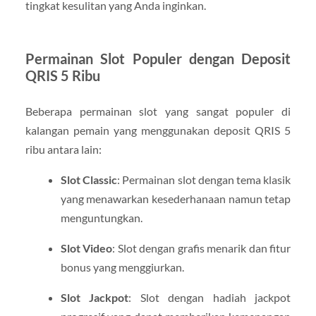
tingkat kesulitan yang Anda inginkan.
Permainan Slot Populer dengan Deposit
QRIS 5 Ribu
Beberapa permainan slot yang sangat populer di
kalangan pemain yang menggunakan deposit QRIS 5
ribu antara lain:
Slot Classic
: Permainan slot dengan tema klasik
yang menawarkan kesederhanaan namun tetap
menguntungkan.
Slot Video
: Slot dengan grafis menarik dan fitur
bonus yang menggiurkan.
Slot Jackpot
: Slot dengan hadiah jackpot