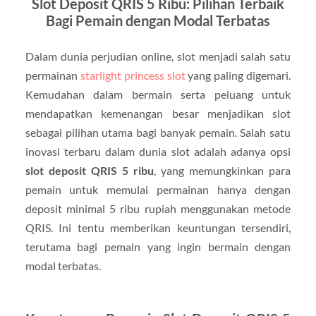
Slot Deposit QRIS 5 Ribu: Pilihan Terbaik
Bagi Pemain dengan Modal Terbatas
Dalam dunia perjudian online, slot menjadi salah satu
permainan
starlight princess slot
yang paling digemari.
Kemudahan dalam bermain serta peluang untuk
mendapatkan kemenangan besar menjadikan slot
sebagai pilihan utama bagi banyak pemain. Salah satu
inovasi terbaru dalam dunia slot adalah adanya opsi
slot deposit QRIS 5 ribu
, yang memungkinkan para
pemain untuk memulai permainan hanya dengan
deposit minimal 5 ribu rupiah menggunakan metode
QRIS. Ini tentu memberikan keuntungan tersendiri,
terutama bagi pemain yang ingin bermain dengan
modal terbatas.