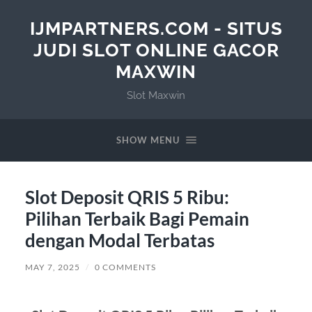
IJMPARTNERS.COM - SITUS
JUDI SLOT ONLINE GACOR
MAXWIN
Slot Maxwin
SHOW MENU
Slot Deposit QRIS 5 Ribu:
Pilihan Terbaik Bagi Pemain
dengan Modal Terbatas
MAY 7, 2025
/
0 COMMENTS