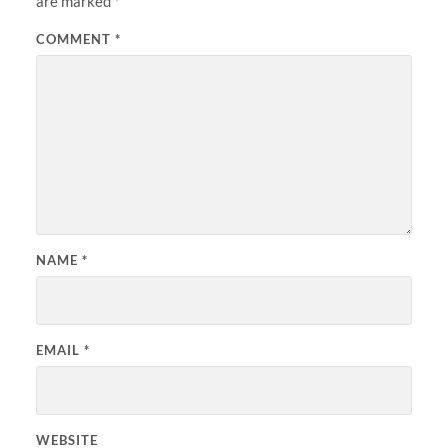
are marked
*
COMMENT
*
NAME
*
EMAIL
*
WEBSITE