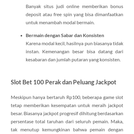
Banyak situs judi online memberikan bonus
deposit atau free spin yang bisa dimanfaatkan
untuk menambah modal bermain.
Bermain dengan Sabar dan Konsisten
Karena modal kecil, hasilnya pun biasanya tidak
instan. Kemenangan besar bisa datang dari
kesabaran dan jumlah putaran yang konsisten.
Slot Bet 100 Perak dan Peluang Jackpot
Meskipun hanya bertaruh Rp100, beberapa game slot
tetap memberikan kesempatan untuk meraih jackpot
besar. Biasanya jackpot progresif dihitung berdasarkan
persentase total taruhan dari seluruh pemain. Maka,
tak menutup kemungkinan bahwa pemain dengan