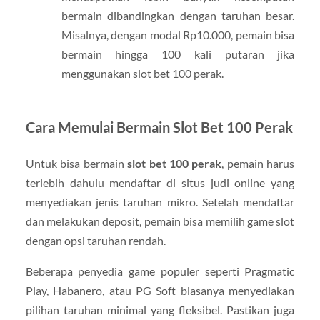
bermain dibandingkan dengan taruhan besar.
Misalnya, dengan modal Rp10.000, pemain bisa
bermain hingga 100 kali putaran jika
menggunakan slot bet 100 perak.
Cara Memulai Bermain Slot Bet 100 Perak
Untuk bisa bermain
slot bet 100 perak
, pemain harus
terlebih dahulu mendaftar di situs judi online yang
menyediakan jenis taruhan mikro. Setelah mendaftar
dan melakukan deposit, pemain bisa memilih game slot
dengan opsi taruhan rendah.
Beberapa penyedia game populer seperti Pragmatic
Play, Habanero, atau PG Soft biasanya menyediakan
pilihan taruhan minimal yang fleksibel. Pastikan juga