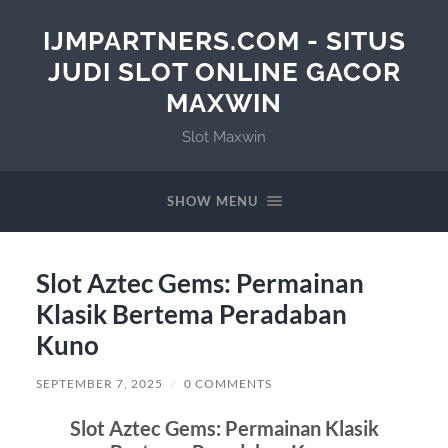
IJMPARTNERS.COM - SITUS
JUDI SLOT ONLINE GACOR
MAXWIN
Slot Maxwin
SHOW MENU
Slot Aztec Gems: Permainan
Klasik Bertema Peradaban
Kuno
SEPTEMBER 7, 2025
/
0 COMMENTS
Slot Aztec Gems: Permainan Klasik