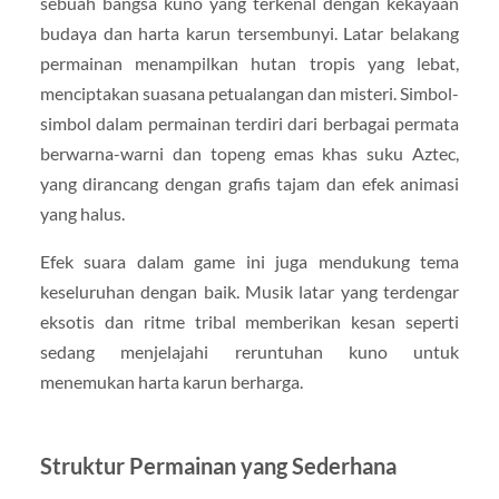
sebuah bangsa kuno yang terkenal dengan kekayaan
budaya dan harta karun tersembunyi. Latar belakang
permainan menampilkan hutan tropis yang lebat,
menciptakan suasana petualangan dan misteri. Simbol-
simbol dalam permainan terdiri dari berbagai permata
berwarna-warni dan topeng emas khas suku Aztec,
yang dirancang dengan grafis tajam dan efek animasi
yang halus.
Efek suara dalam game ini juga mendukung tema
keseluruhan dengan baik. Musik latar yang terdengar
eksotis dan ritme tribal memberikan kesan seperti
sedang menjelajahi reruntuhan kuno untuk
menemukan harta karun berharga.
Struktur Permainan yang Sederhana