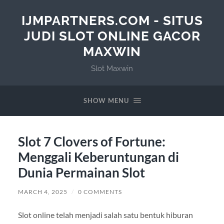
IJMPARTNERS.COM - SITUS
JUDI SLOT ONLINE GACOR
MAXWIN
Slot Maxwin
SHOW MENU
Slot 7 Clovers of Fortune:
Menggali Keberuntungan di
Dunia Permainan Slot
MARCH 4, 2025
/
0 COMMENTS
Slot online telah menjadi salah satu bentuk hiburan