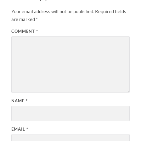
Your email address will not be published.
Required fields
are marked
*
COMMENT
*
NAME
*
EMAIL
*