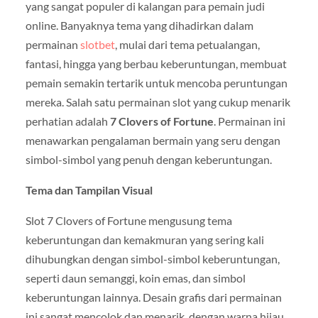
yang sangat populer di kalangan para pemain judi
online. Banyaknya tema yang dihadirkan dalam
permainan
slotbet
, mulai dari tema petualangan,
fantasi, hingga yang berbau keberuntungan, membuat
pemain semakin tertarik untuk mencoba peruntungan
mereka. Salah satu permainan slot yang cukup menarik
perhatian adalah
7 Clovers of Fortune
. Permainan ini
menawarkan pengalaman bermain yang seru dengan
simbol-simbol yang penuh dengan keberuntungan.
Tema dan Tampilan Visual
Slot 7 Clovers of Fortune mengusung tema
keberuntungan dan kemakmuran yang sering kali
dihubungkan dengan simbol-simbol keberuntungan,
seperti daun semanggi, koin emas, dan simbol
keberuntungan lainnya. Desain grafis dari permainan
ini sangat mencolok dan menarik, dengan warna hijau