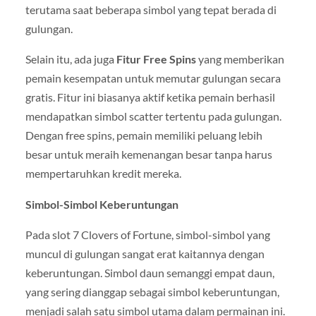
terutama saat beberapa simbol yang tepat berada di
gulungan.
Selain itu, ada juga
Fitur Free Spins
yang memberikan
pemain kesempatan untuk memutar gulungan secara
gratis. Fitur ini biasanya aktif ketika pemain berhasil
mendapatkan simbol scatter tertentu pada gulungan.
Dengan free spins, pemain memiliki peluang lebih
besar untuk meraih kemenangan besar tanpa harus
mempertaruhkan kredit mereka.
Simbol-Simbol Keberuntungan
Pada slot 7 Clovers of Fortune, simbol-simbol yang
muncul di gulungan sangat erat kaitannya dengan
keberuntungan. Simbol daun semanggi empat daun,
yang sering dianggap sebagai simbol keberuntungan,
menjadi salah satu simbol utama dalam permainan ini.