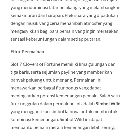
yang mendominasi latar belakang, yang melambangkan
kemakmuran dan harapan. Efek suara yang dipadukan
dengan musik yang ceria menambah atmosfer yang
mengasyikkan bagi para pemain yang ingin merasakan
sensasi keberuntungan dalam setiap putaran.
Fitur Permainan
Slot 7 Clovers of Fortune memiliki lima gulungan dan
tiga baris, serta sejumlah payline yang memberikan
banyak peluang untuk menang. Permainan ini
menawarkan berbagai fitur bonus yang dapat
meningkatkan potensi kemenangan pemain. Salah satu
fitur unggulan dalam permainan ini adalah
Simbol Wild
yang menggantikan simbol lainnya untuk membentuk
kombinasi kemenangan. Simbol Wild ini dapat
membantu pemain meraih kemenangan lebih sering,