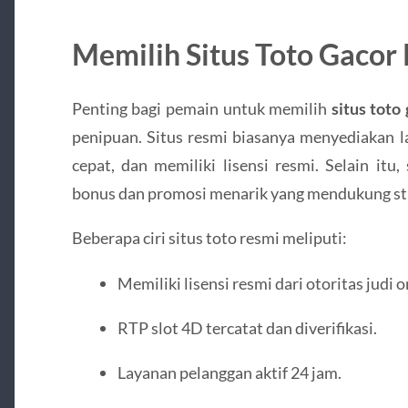
Memilih Situs Toto Gacor
Penting bagi pemain untuk memilih
situs toto
penipuan. Situs resmi biasanya menyediakan 
cepat, dan memiliki lisensi resmi. Selain itu
bonus dan promosi menarik yang mendukung st
Beberapa ciri situs toto resmi meliputi:
Memiliki lisensi resmi dari otoritas judi o
RTP slot 4D tercatat dan diverifikasi.
Layanan pelanggan aktif 24 jam.