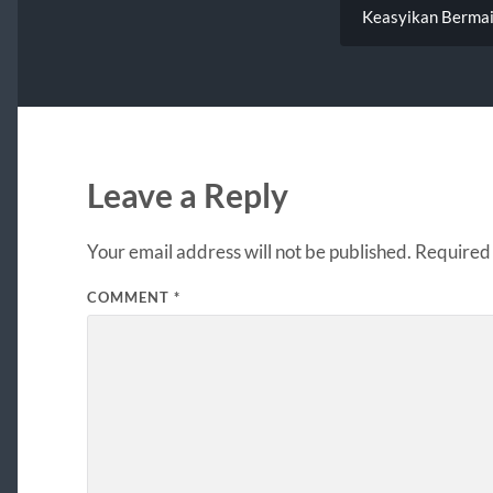
Keasyikan Bermain
Leave a Reply
Your email address will not be published.
Required 
COMMENT
*