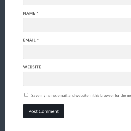
NAME
*
EMAIL
*
WEBSITE
Save my name, email, and website in this browser for the n