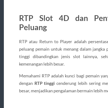
RTP Slot 4D dan Pen
Peluang
RTP atau Return to Player adalah persenta
peluang pemain untuk menang dalam jangka 
tinggi dibandingkan jenis slot lainnya, s
kemenangan lebih besar.
Memahami RTP adalah kunci bagi pemain yang 
dengan
RTP tinggi
cenderung lebih sering m
besar, menjadikan pengalaman bermain lebih m