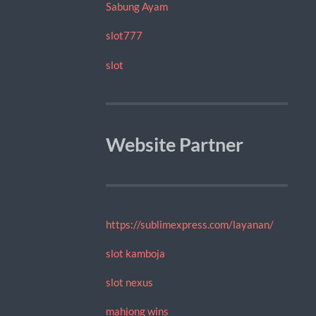
Sabung Ayam
slot777
slot
Website Partner
https://sublimexpress.com/layanan/
slot kamboja
slot nexus
mahjong wins