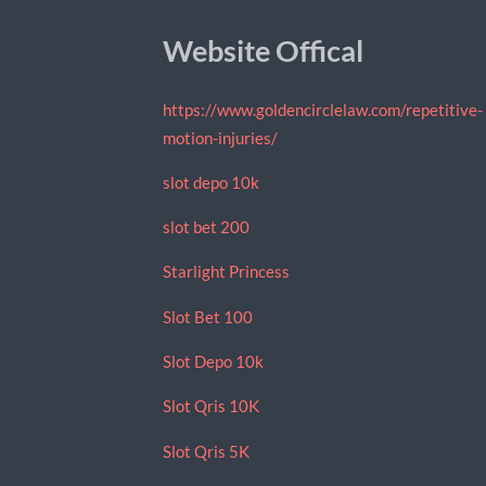
Website Offical
https://www.goldencirclelaw.com/repetitive-
motion-injuries/
slot depo 10k
slot bet 200
Starlight Princess
Slot Bet 100
Slot Depo 10k
Slot Qris 10K
Slot Qris 5K