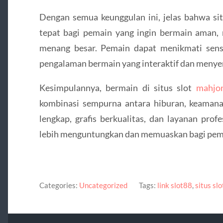
Dengan semua keunggulan ini, jelas bahwa sit
tepat bagi pemain yang ingin bermain aman, 
menang besar. Pemain dapat menikmati sens
pengalaman bermain yang interaktif dan meny
Kesimpulannya, bermain di situs slot
mahjo
kombinasi sempurna antara hiburan, keamanan
lengkap, grafis berkualitas, dan layanan pro
lebih menguntungkan dan memuaskan bagi pem
Categories:
Uncategorized
Tags:
link slot88
,
situs sl