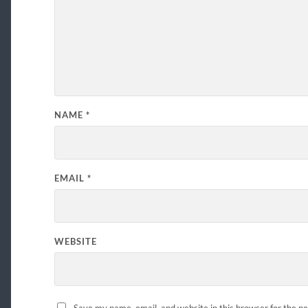
NAME
*
EMAIL
*
WEBSITE
Save my name, email, and website in this browser for the n