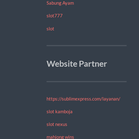
Sabung Ayam
slot777
slot
Website Partner
https://sublimexpress.com/layanan/
slot kamboja
slot nexus
mahjong wins