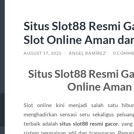
Situs Slot88 Resmi G
Slot Online Aman da
AUGUST 17, 2025
/
ÁNGEL RAMÍREZ
/
0 COMM
Situs Slot88 Resmi Ga
Online Aman 
Slot online kini menjadi salah satu hibur
menghadirkan sensasi seru sekaligus peluang
terbaik adalah
situs slot88 resmi gacor
, yan
sistem permainan adil dan transparan. Pema