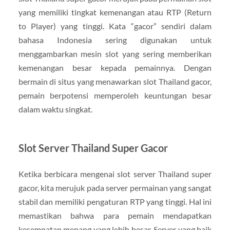
yang memiliki tingkat kemenangan atau RTP (Return
to Player) yang tinggi. Kata “gacor” sendiri dalam
bahasa Indonesia sering digunakan untuk
menggambarkan mesin slot yang sering memberikan
kemenangan besar kepada pemainnya. Dengan
bermain di situs yang menawarkan slot Thailand gacor,
pemain berpotensi memperoleh keuntungan besar
dalam waktu singkat.
Slot Server Thailand Super Gacor
Ketika berbicara mengenai slot server Thailand super
gacor, kita merujuk pada server permainan yang sangat
stabil dan memiliki pengaturan RTP yang tinggi. Hal ini
memastikan bahwa para pemain mendapatkan
kesempatan menang yang lebih besar. Server yang baik