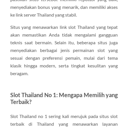
menyediakan bonus yang menarik, dan memiliki akses
ke link server Thailand yang stabil.
Situs yang menawarkan link slot Thailand yang tepat
akan memastikan Anda tidak mengalami gangguan
teknis saat bermain. Selain itu, beberapa situs juga
menyediakan berbagai jenis permainan slot yang
sesuai dengan preferensi pemain, mulai dari tema
klasik hingga modern, serta tingkat kesulitan yang
beragam.
Slot Thailand No 1: Mengapa Memilih yang
Terbaik?
Slot Thailand no 1 sering kali merujuk pada situs slot
terbaik di Thailand yang menawarkan layanan