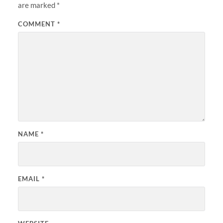
are marked
*
COMMENT
*
NAME
*
EMAIL
*