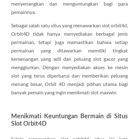
menyenangkan dan menguntungkan bagi para
pemainnya.
Sebagai salah satu situs yang menawarkan slot orbit4d,
Orbit4D tidak hanya menyediakan berbagai jenis
permainan, tetapi juga memastikan bahwa setiap
permainan yang ditawarkan memiliki tingkat
kemenangan yang adil dan peluang slot gacor yang
menggiurkan. Dengan menyediakan akses ke mesin
slot yang terus diperbarui dan memberikan peluang
menang besar, Orbit 4D menjadi pilihan utama bagi
banyak pemain yang ingin menikmati slot maxwin.
Menikmati Keuntungan Bermain di Situs
Slot Orbit4D
Selain menawarkan slot orbit4d, situs ini juga