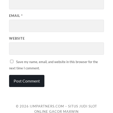
EMAIL
*
WEBSITE
Save my name, email, and website in this browser for the
next time I comment.
© 2026
IJMPARTNERS.COM – SITUS JUDI SLOT
ONLINE GACOR MAXWIN