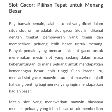
Slot Gacor: Pilihan Tepat untuk Menang
Besar
Bagi banyak pemain, salah satu hal yang dicari dalam
situs slot online adalah slot gacor. Slot ini dikenal
dengan tingkat pembayaran yang tinggi dan
memberikan peluang lebih besar untuk menang.
Banyak pemain yang mencari link slot gacor untuk
menemukan mesin slot yang sedang dalam masa
keberuntungan, di mana peluang untuk mendapatkan
kemenangan besar lebih tinggi. Oleh karena itu,
mencari slot gacor maxwin atau slot maxwin menjadi
hal yang penting bagi mereka yang ingin mendapatkan
hadiah besar.
Mesin slot yang menawarkan maxwin biasanya
memiliki peluang yang lebih besar untuk memberikan