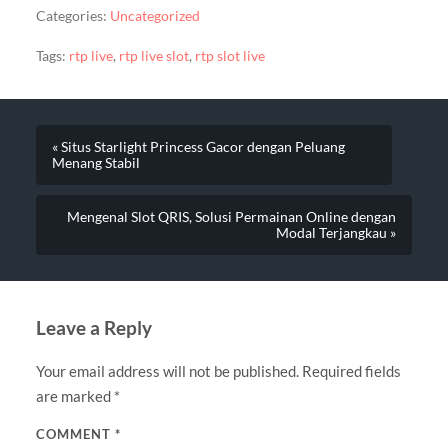
Categories:
Uncategorized
Tags:
rtp live
,
rtp live slot
,
rtp slot live
« Situs Starlight Princess Gacor dengan Peluang
Menang Stabil
Mengenal Slot QRIS, Solusi Permainan Online dengan
Modal Terjangkau »
Leave a Reply
Your email address will not be published.
Required fields
are marked
*
COMMENT
*