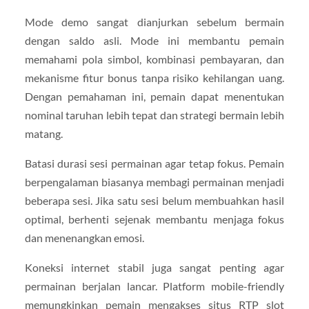
Mode demo sangat dianjurkan sebelum bermain
dengan saldo asli. Mode ini membantu pemain
memahami pola simbol, kombinasi pembayaran, dan
mekanisme fitur bonus tanpa risiko kehilangan uang.
Dengan pemahaman ini, pemain dapat menentukan
nominal taruhan lebih tepat dan strategi bermain lebih
matang.
Batasi durasi sesi permainan agar tetap fokus. Pemain
berpengalaman biasanya membagi permainan menjadi
beberapa sesi. Jika satu sesi belum membuahkan hasil
optimal, berhenti sejenak membantu menjaga fokus
dan menenangkan emosi.
Koneksi internet stabil juga sangat penting agar
permainan berjalan lancar. Platform mobile-friendly
memungkinkan pemain mengakses situs RTP slot