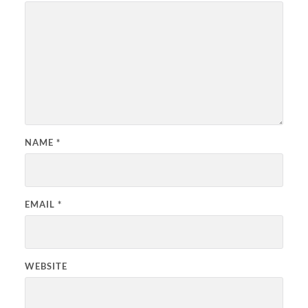
NAME
*
EMAIL
*
WEBSITE