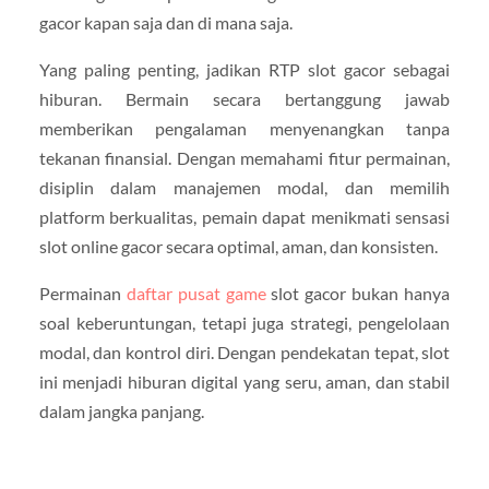
gacor kapan saja dan di mana saja.
Yang paling penting, jadikan RTP slot gacor sebagai
hiburan. Bermain secara bertanggung jawab
memberikan pengalaman menyenangkan tanpa
tekanan finansial. Dengan memahami fitur permainan,
disiplin dalam manajemen modal, dan memilih
platform berkualitas, pemain dapat menikmati sensasi
slot online gacor secara optimal, aman, dan konsisten.
Permainan
daftar pusat game
slot gacor bukan hanya
soal keberuntungan, tetapi juga strategi, pengelolaan
modal, dan kontrol diri. Dengan pendekatan tepat, slot
ini menjadi hiburan digital yang seru, aman, dan stabil
dalam jangka panjang.