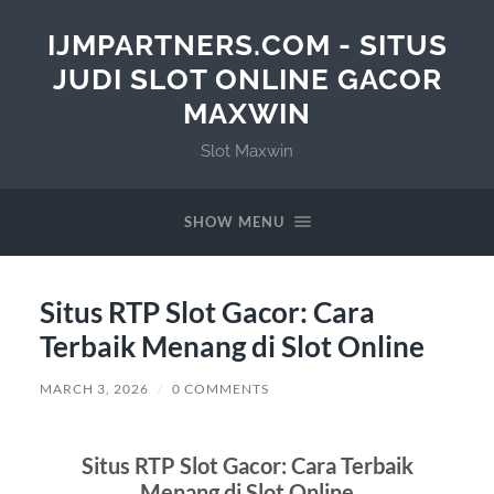
IJMPARTNERS.COM - SITUS
JUDI SLOT ONLINE GACOR
MAXWIN
Slot Maxwin
SHOW MENU
Situs RTP Slot Gacor: Cara
Terbaik Menang di Slot Online
MARCH 3, 2026
/
0 COMMENTS
Situs RTP Slot Gacor: Cara Terbaik
Menang di Slot Online