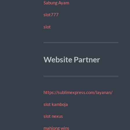
Sabung Ayam
slot777
slot
Website Partner
https://sublimexpress.com/layanan/
slot kamboja
slot nexus
mahjong wins