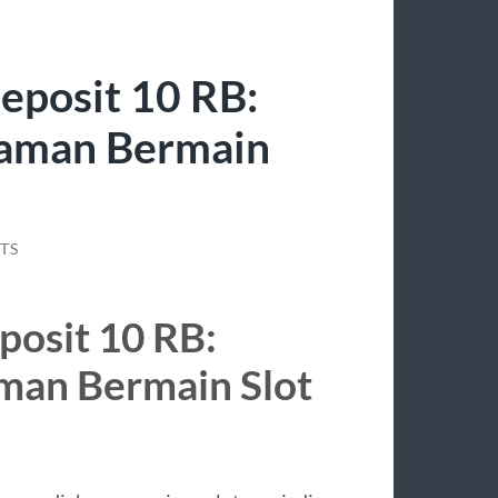
Deposit 10 RB:
aman Bermain
TS
posit 10 RB:
man Bermain Slot