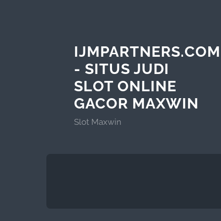
IJMPARTNERS.COM
- SITUS JUDI
SLOT ONLINE
GACOR MAXWIN
Slot Maxwin