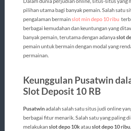
Dalam dunia perjudian online, situs-situs yan
pilihan utama bagi banyak pemain. Salah satu 
pengalaman bermain
slot min depo 10 ribu
terb
berbagai kemudahan dan keuntungan yang dita
banyak pemain, terutama dengan adanya
slot d
pemain untuk bermain dengan modal yang rend
permainan.
Keunggulan Pusatwin da
Slot Deposit 10 RB
Pusatwin
adalah salah satu situs judi online 
berbagai fitur menarik. Salah satu yang paling 
melakukan
slot depo 10k
atau
slot depo 10 ribu