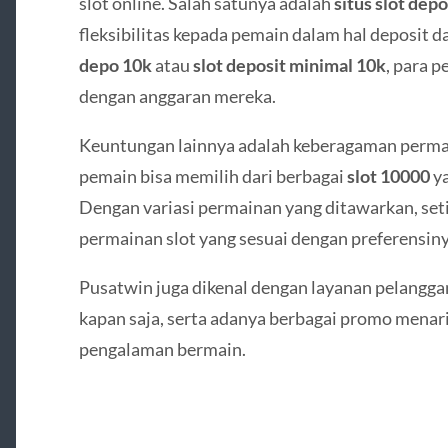
slot online. Salah satunya adalah
situs slot depo
fleksibilitas kepada pemain dalam hal deposit 
depo 10k
atau
slot deposit minimal 10k
, para 
dengan anggaran mereka.
Keuntungan lainnya adalah keberagaman perma
pemain bisa memilih dari berbagai
slot 10000
ya
Dengan variasi permainan yang ditawarkan, se
permainan slot yang sesuai dengan preferensiny
Pusatwin juga dikenal dengan layanan pelangga
kapan saja, serta adanya berbagai promo mena
pengalaman bermain.