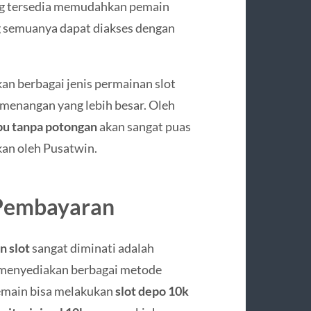
g tersedia memudahkan pemain
g semuanya dapat diakses dengan
an berbagai jenis permainan slot
menangan yang lebih besar. Oleh
ibu tanpa potongan
akan sangat puas
an oleh Pusatwin.
Pembayaran
n slot
sangat diminati adalah
 menyediakan berbagai metode
emain bisa melakukan
slot depo 10k