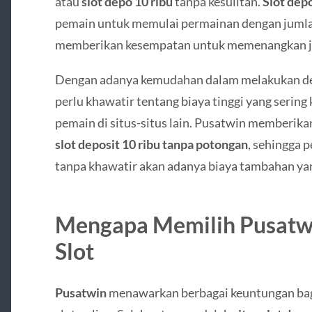
atau
slot depo 10 ribu
tanpa kesulitan.
Slot dep
pemain untuk memulai permainan dengan jumlah 
memberikan kesempatan untuk memenangkan ja
Dengan adanya kemudahan dalam melakukan dep
perlu khawatir tentang biaya tinggi yang sering
pemain di situs-situs lain. Pusatwin memberi
slot deposit 10 ribu tanpa potongan
, sehingga 
tanpa khawatir akan adanya biaya tambahan yan
Mengapa Memilih Pusatw
Slot
Pusatwin
menawarkan berbagai keuntungan bagi