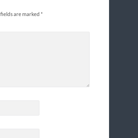
fields are marked
*