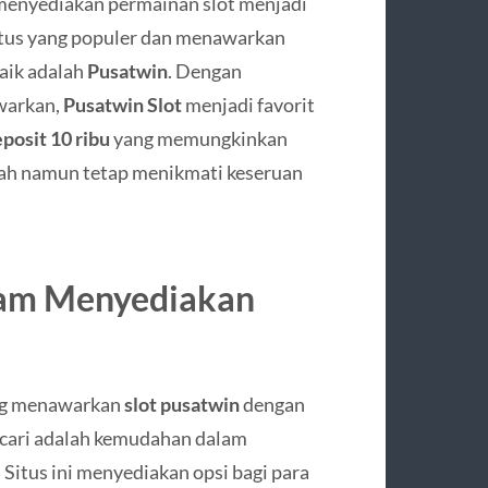
g menyediakan permainan slot menjadi
situs yang populer dan menawarkan
aik adalah
Pusatwin
. Dengan
warkan,
Pusatwin Slot
menjadi favorit
eposit 10 ribu
yang memungkinkan
ah namun tetap menikmati keseruan
lam Menyediakan
yang menawarkan
slot pusatwin
dengan
dicari adalah kemudahan dalam
. Situs ini menyediakan opsi bagi para