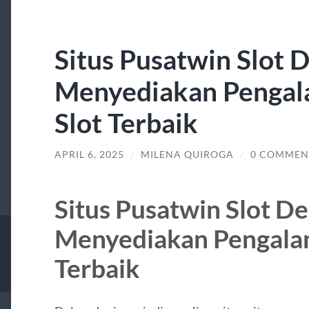
Situs Pusatwin Slot 
Menyediakan Pengal
Slot Terbaik
APRIL 6, 2025
/
MILENA QUIROGA
/
0 COMMEN
Situs Pusatwin Slot De
Menyediakan Pengala
Terbaik