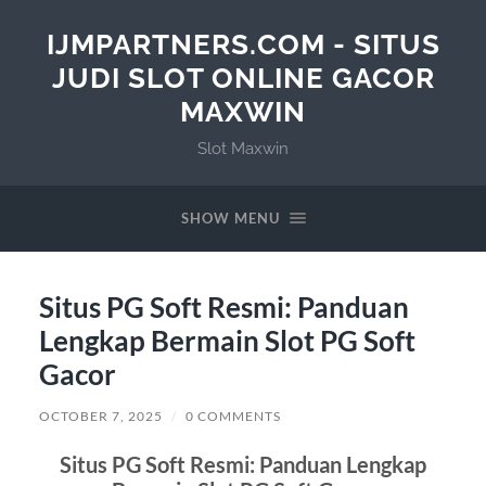
IJMPARTNERS.COM - SITUS
JUDI SLOT ONLINE GACOR
MAXWIN
Slot Maxwin
SHOW MENU
Situs PG Soft Resmi: Panduan
Lengkap Bermain Slot PG Soft
Gacor
OCTOBER 7, 2025
/
0 COMMENTS
Situs PG Soft Resmi: Panduan Lengkap