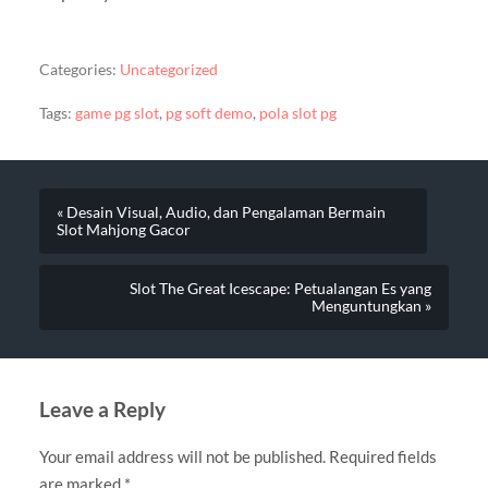
Categories:
Uncategorized
Tags:
game pg slot
,
pg soft demo
,
pola slot pg
« Desain Visual, Audio, dan Pengalaman Bermain
Slot Mahjong Gacor
Slot The Great Icescape: Petualangan Es yang
Menguntungkan »
Leave a Reply
Your email address will not be published.
Required fields
are marked
*