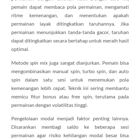
pemain dapat membaca pola permainan, mengamati
ritme kemenangan, dan menentukan apakah
permainan layak ditingkatkan taruhannya. Jika
permainan menunjukkan tanda-tanda gacor, taruhan
dapat ditingkatkan secara bertahap untuk meraih hasil
optimal.
Metode
spin mix
juga sangat dianjurkan. Pemain bisa
mengombinasikan manual spin, turbo spin, dan auto
spin dalam satu sesi untuk menemukan pola
kemenangan lebih cepat. Teknik ini sering membantu
memicu fitur bonus atau free spin, terutama pada
permainan dengan volatilitas tinggi.
Pengelolaan modal menjadi faktor penting lainnya.
Disarankan membagi saldo ke beberapa sesi
permainan agar risiko kehilangan modal besar bisa