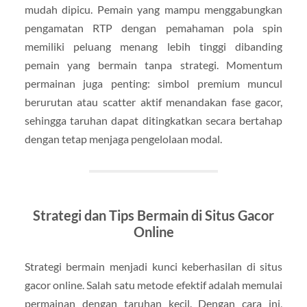
mudah dipicu. Pemain yang mampu menggabungkan
pengamatan RTP dengan pemahaman pola spin
memiliki peluang menang lebih tinggi dibanding
pemain yang bermain tanpa strategi. Momentum
permainan juga penting: simbol premium muncul
berurutan atau scatter aktif menandakan fase gacor,
sehingga taruhan dapat ditingkatkan secara bertahap
dengan tetap menjaga pengelolaan modal.
Strategi dan Tips Bermain di Situs Gacor
Online
Strategi bermain menjadi kunci keberhasilan di situs
gacor online. Salah satu metode efektif adalah memulai
permainan dengan taruhan kecil. Dengan cara ini,