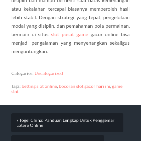
disiplin dan mampu berhenti saat batas kemenangan
atau kekalahan tercapai biasanya memperoleh hasil
lebih stabil. Dengan strategi yang tepat, pengelolaan
modal yang disiplin, dan pemahaman pola permainan,
bermain di situs
slot pusat game
gacor online bisa
menjadi pengalaman yang menyenangkan sekaligus
menguntungkan.
Categories:
Uncategorized
Tags:
betting slot online
,
bocoran slot gacor hari ini
,
game
slot
« Togel China: Panduan Lengkap Untuk Penggemar
Lotere Online