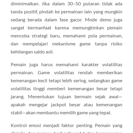
diminimalkan. Jika dalam 30–50 putaran tidak ada
tanda positif, pindah ke permainan lain yang mungkin
sedang berada dalam fase gacor. Mode demo juga
sangat bermanfaat karena memungkinkan pemain
mencoba strategi baru, memahami pola permainan,
dan mempelajari mekanisme game tanpa risiko
kehilangan saldo asli.
Pemain juga harus memahami karakter volatilitas
permainan. Game volatilitas rendah memberikan
kemenangan kecil tetapi lebih sering, sedangkan game
volatilitas tinggi memberi kemenangan besar tetapi
jarang. Menentukan tujuan bermain sejak awal—
apakah mengejar jackpot besar atau kemenangan
stabil—akan membantu memilih game yang tepat.
Kontrol emosi menjadi faktor penting. Pemain yang