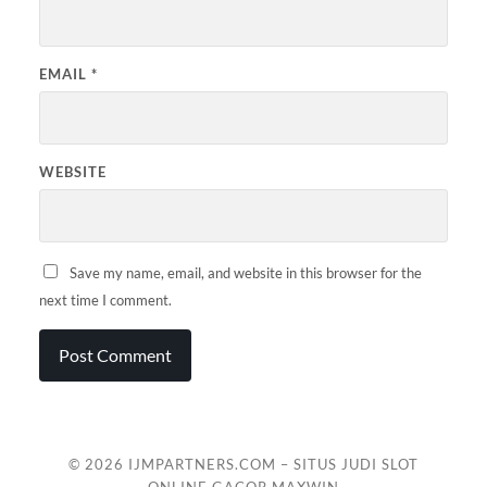
EMAIL
*
WEBSITE
Save my name, email, and website in this browser for the
next time I comment.
© 2026
IJMPARTNERS.COM – SITUS JUDI SLOT
ONLINE GACOR MAXWIN