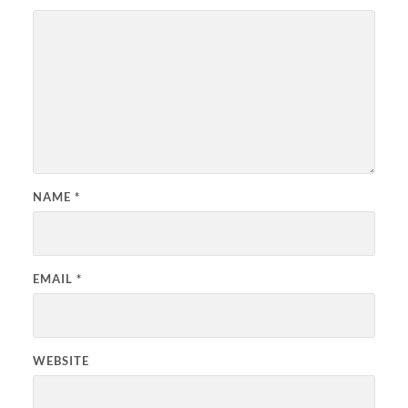
NAME
*
EMAIL
*
WEBSITE