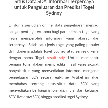
Situs Data SDY: Informasi Terpercaya
untuk Pengeluaran dan Prediksi Togel
Sydney
Di dunia perjudian online, data pengeluaran menjadi
sangat penting, terutama bagi para pemain togel yang
ingin memperoleh informasi yang akurat dan
terpercaya. Salah satu jenis togel yang paling populer
di Indonesia adalah Togel Sydney atau sering dikenal
dengan nama Togel
result sdy
. Untuk membantu
pemain togel dalam memprediksi hasil yang akurat,
banyak situs yang menyediakan informasi mengenai
pengeluaran SDY secara real-time. Artikel ini akan
membahas tentang situs-situs data SDY yang
menyediakan berbagai informasi, mulai dari keluaran
SDY, live draw SDY, hingga prediksi togel Sydney.