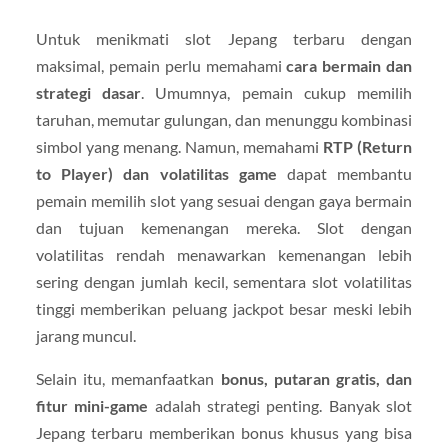
Untuk menikmati slot Jepang terbaru dengan
maksimal, pemain perlu memahami
cara bermain dan
strategi dasar
. Umumnya, pemain cukup memilih
taruhan, memutar gulungan, dan menunggu kombinasi
simbol yang menang. Namun, memahami
RTP (Return
to Player) dan volatilitas game
dapat membantu
pemain memilih slot yang sesuai dengan gaya bermain
dan tujuan kemenangan mereka. Slot dengan
volatilitas rendah menawarkan kemenangan lebih
sering dengan jumlah kecil, sementara slot volatilitas
tinggi memberikan peluang jackpot besar meski lebih
jarang muncul.
Selain itu, memanfaatkan
bonus, putaran gratis, dan
fitur mini-game
adalah strategi penting. Banyak slot
Jepang terbaru memberikan bonus khusus yang bisa