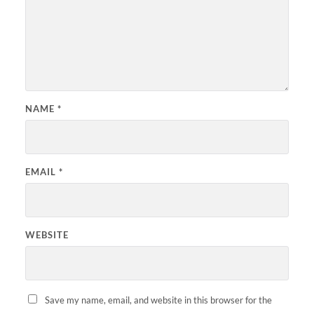
NAME
*
EMAIL
*
WEBSITE
Save my name, email, and website in this browser for the