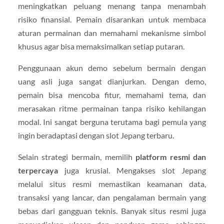
meningkatkan peluang menang tanpa menambah
risiko finansial. Pemain disarankan untuk membaca
aturan permainan dan memahami mekanisme simbol
khusus agar bisa memaksimalkan setiap putaran.
Penggunaan akun demo sebelum bermain dengan
uang asli juga sangat dianjurkan. Dengan demo,
pemain bisa mencoba fitur, memahami tema, dan
merasakan ritme permainan tanpa risiko kehilangan
modal. Ini sangat berguna terutama bagi pemula yang
ingin beradaptasi dengan slot Jepang terbaru.
Selain strategi bermain, memilih
platform resmi dan
terpercaya
juga krusial. Mengakses slot Jepang
melalui situs resmi memastikan keamanan data,
transaksi yang lancar, dan pengalaman bermain yang
bebas dari gangguan teknis. Banyak situs resmi juga