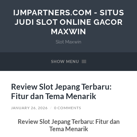
IJMPARTNERS.COM - SITUS
JUDI SLOT ONLINE GACOR
MAXWIN
Slot Maxwin
SHOW MENU
Review Slot Jepang Terbaru:
Fitur dan Tema Menarik
JANUARY 26, 2026
/
0 COMMENTS
Review Slot Jepang Terbaru: Fitur dan
Tema Menarik