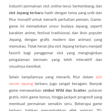
Industri permainan slot online terus berkembang, dan
slot Jepang terbaru
hadir dengan tema yang unik dan
fitur inovatif untuk menarik perhatian pemain. Game-
game ini memadukan unsur budaya Jepang, seperti
karakter anime, festival tradisional, dan ikon populer
Jepang, dengan grafis modern dan animasi yang
memukau. Tidak heran jika slot Jepang terbaru menjadi
favorit bagi penggemar slot yang menginginkan
pengalaman bermain yang lebih interaktif dan
visualnya memikat.
Selain tampilannya yang menarik, fitur dalam
slot
server jepang
terbaru juga sangat beragam. Banyak
game menawarkan
simbol Wild dan Scatter
, putaran
gratis, mini-game bonus, hingga jackpot progresif yang
membuat permainan semakin seru. Beberapa game
terbaru bahkan menambahkan efek animasi 3D,