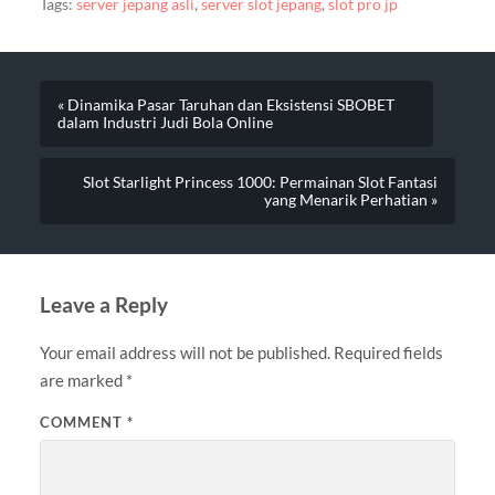
Tags:
server jepang asli
,
server slot jepang
,
slot pro jp
« Dinamika Pasar Taruhan dan Eksistensi SBOBET
dalam Industri Judi Bola Online
Slot Starlight Princess 1000: Permainan Slot Fantasi
yang Menarik Perhatian »
Leave a Reply
Your email address will not be published.
Required fields
are marked
*
COMMENT
*