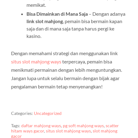
memikat.
Bisa Dimainkan di Mana Saja
– Dengan adanya
link slot mahjong
, pemain bisa bermain kapan
saja dan di mana saja tanpa harus pergi ke
kasino.
Dengan memahami strategi dan menggunakan link
situs slot mahjong ways
terpercaya, pemain bisa
menikmati permainan dengan lebih menguntungkan.
Jangan lupa untuk selalu bermain dengan bijak agar
pengalaman bermain tetap menyenangkan!
Categories:
Uncategorized
Tags:
daftar mahjong ways
,
pg soft mahjong ways
,
scatter
hitam ways gacor
,
situs slot mahjong ways
,
slot mahjong
gacor