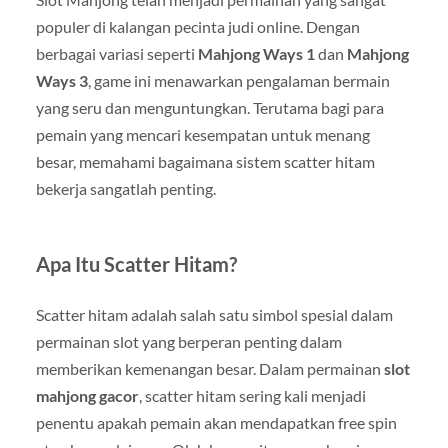
populer di kalangan pecinta judi online. Dengan
berbagai variasi seperti
Mahjong Ways 1
dan
Mahjong
Ways 3
, game ini menawarkan pengalaman bermain
yang seru dan menguntungkan. Terutama bagi para
pemain yang mencari kesempatan untuk menang
besar, memahami bagaimana sistem scatter hitam
bekerja sangatlah penting.
Apa Itu Scatter Hitam?
Scatter hitam adalah salah satu simbol spesial dalam
permainan slot yang berperan penting dalam
memberikan kemenangan besar. Dalam permainan
slot
mahjong gacor
, scatter hitam sering kali menjadi
penentu apakah pemain akan mendapatkan free spin