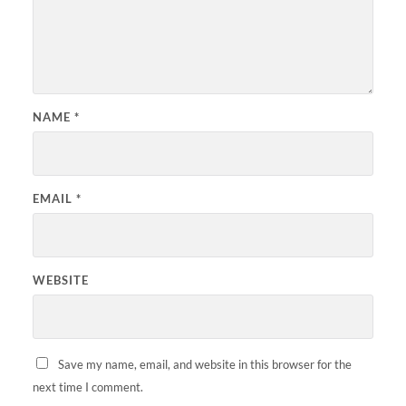
NAME
*
EMAIL
*
WEBSITE
Save my name, email, and website in this browser for the
next time I comment.