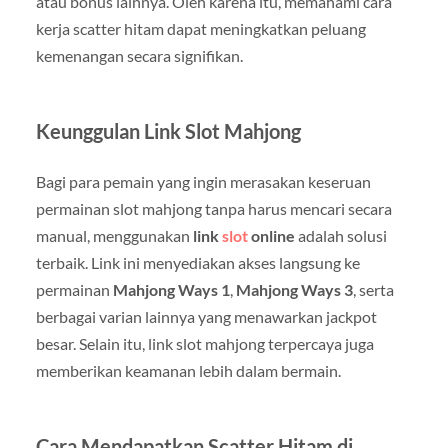
atau bonus lainnya. Oleh karena itu, memahami cara
kerja scatter hitam dapat meningkatkan peluang
kemenangan secara signifikan.
Keunggulan Link Slot Mahjong
Bagi para pemain yang ingin merasakan keseruan
permainan slot mahjong tanpa harus mencari secara
manual, menggunakan
link
slot
online
adalah solusi
terbaik. Link ini menyediakan akses langsung ke
permainan
Mahjong Ways 1
,
Mahjong Ways 3
, serta
berbagai varian lainnya yang menawarkan jackpot
besar. Selain itu, link slot mahjong terpercaya juga
memberikan keamanan lebih dalam bermain.
Cara Mendapatkan Scatter Hitam di