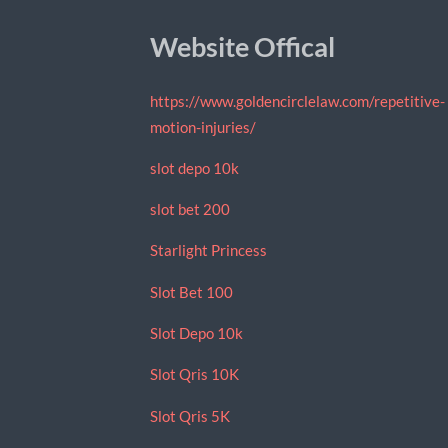
Website Offical
https://www.goldencirclelaw.com/repetitive-
motion-injuries/
slot depo 10k
slot bet 200
Starlight Princess
Slot Bet 100
Slot Depo 10k
Slot Qris 10K
Slot Qris 5K