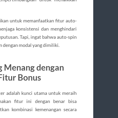
ikan untuk memanfaatkan fitur auto-
enjaga konsistensi dan menghindari
utusan. Tapi, ingat bahwa auto-spin
n dengan modal yang dimiliki.
g Menang dengan
itur Bonus
atter adalah kunci utama untuk meraih
akan fitur ini dengan benar bisa
tkan kombinasi kemenangan secara