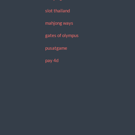
slot thailand
mahjong ways
gates of olympus
pusatgame
pay 4d