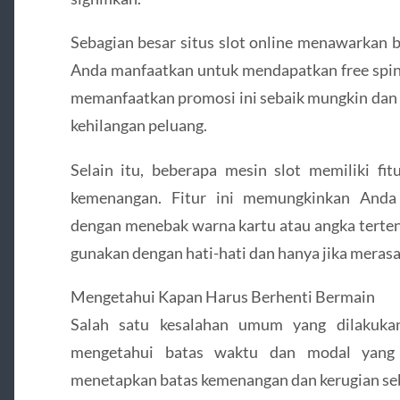
Sebagian besar situs slot online menawarkan 
Anda manfaatkan untuk mendapatkan free spins
memanfaatkan promosi ini sebaik mungkin dan 
kehilangan peluang.
Selain itu, beberapa mesin slot memiliki fit
kemenangan. Fitur ini memungkinkan And
dengan menebak warna kartu atau angka tertentu
gunakan dengan hati-hati dan hanya jika merasa 
Mengetahui Kapan Harus Berhenti Bermain
Salah satu kesalahan umum yang dilakukan
mengetahui batas waktu dan modal yang h
menetapkan batas kemenangan dan kerugian se