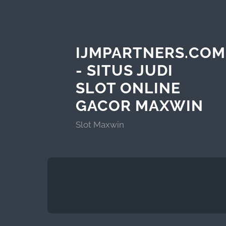
IJMPARTNERS.COM
- SITUS JUDI
SLOT ONLINE
GACOR MAXWIN
Slot Maxwin