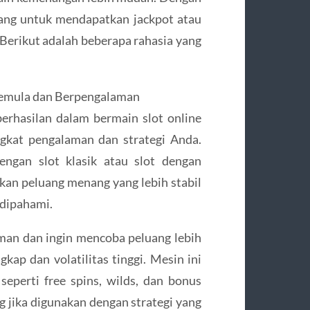
uang untuk mendapatkan jackpot atau
Berikut adalah beberapa rahasia yang
Pemula dan Berpengalaman
erhasilan dalam bermain slot online
gkat pengalaman dan strategi Anda.
ngan slot klasik atau slot dengan
rkan peluang menang yang lebih stabil
 dipahami.
man dan ingin mencoba peluang lebih
gkap dan volatilitas tinggi. Mesin ini
eperti free spins, wilds, dan bonus
jika digunakan dengan strategi yang