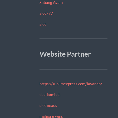
Sabung Ayam
slot777
slot
Website Partner
https://sublimexpress.com/layanan/
slot kamboja
slot nexus
mahjong wins