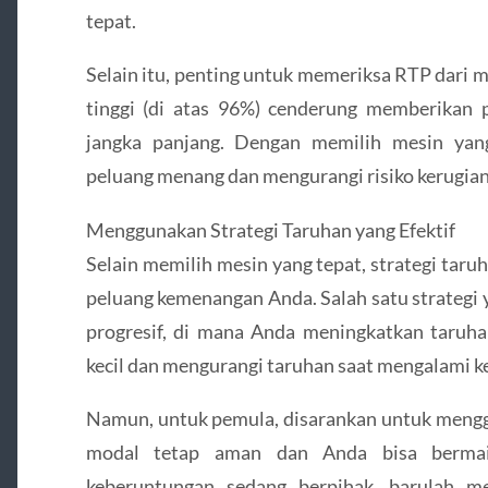
tepat.
Selain itu, penting untuk memeriksa RTP dari 
tinggi (di atas 96%) cenderung memberikan 
jangka panjang. Dengan memilih mesin yan
peluang menang dan mengurangi risiko kerugian
Menggunakan Strategi Taruhan yang Efektif
Selain memilih mesin yang tepat, strategi tar
peluang kemenangan Anda. Salah satu strategi
progresif, di mana Anda meningkatkan taru
kecil dan mengurangi taruhan saat mengalami k
Namun, untuk pemula, disarankan untuk menggu
modal tetap aman dan Anda bisa bermai
keberuntungan sedang berpihak, barulah 