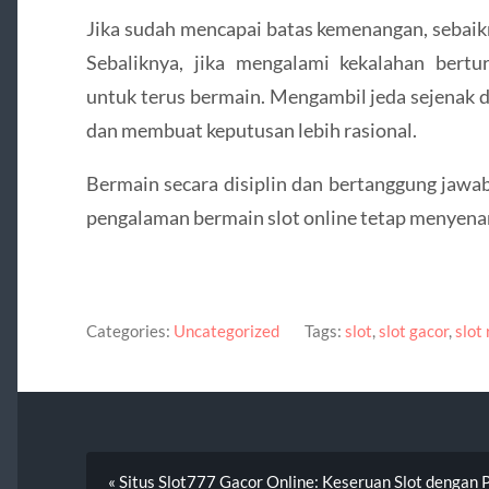
Jika sudah mencapai batas kemenangan, sebaik
Sebaliknya, jika mengalami kekalahan bertur
untuk terus bermain. Mengambil jeda sejenak
dan membuat keputusan lebih rasional.
Bermain secara disiplin dan bertanggung jaw
pengalaman bermain slot online tetap menyen
Categories:
Uncategorized
Tags:
slot
,
slot gacor
,
slot
« Situs Slot777 Gacor Online: Keseruan Slot dengan