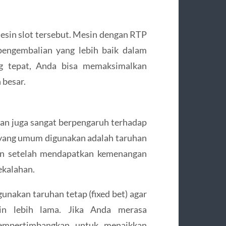
mesin slot tersebut. Mesin dengan RTP
pengembalian yang lebih baik dalam
g tepat, Anda bisa memaksimalkan
 besar.
uhan juga sangat berpengaruh terhadap
 yang umum digunakan adalah taruhan
han setelah mendapatkan kemenangan
ekalahan.
nakan taruhan tetap (fixed bet) agar
n lebih lama. Jika Anda merasa
mempertimbangkan untuk menaikkan