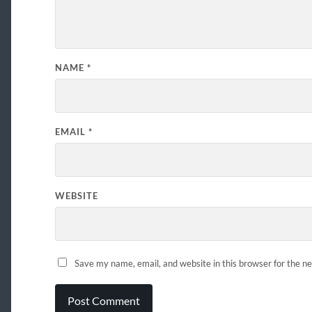
NAME
*
EMAIL
*
WEBSITE
Save my name, email, and website in this browser for the n