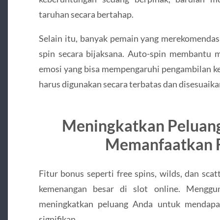
taruhan secara bertahap.
Selain itu, banyak pemain yang merekomendas
spin secara bijaksana. Auto-spin membantu m
emosi yang bisa mempengaruhi pengambilan kep
harus digunakan secara terbatas dan disesuaika
Meningkatkan Peluan
Memanfaatkan F
Fitur bonus seperti free spins, wilds, dan sc
kemenangan besar di slot online. Menggun
meningkatkan peluang Anda untuk mendapa
signifikan.