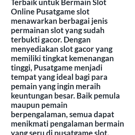
Terbaik untuk Bermain Slot
Online Pusatgame slot
menawarkan berbagai jenis
permainan slot yang sudah
terbukti gacor. Dengan
menyediakan slot gacor yang
memiliki tingkat kemenangan
tinggi, Pusatgame menjadi
tempat yang ideal bagi para
pemain yang ingin meraih
keuntungan besar. Baik pemula
maupun pemain
berpengalaman, semua dapat
menikmati pengalaman bermain
yang seru di pusatgame slot.