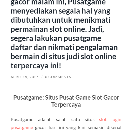
gacor malam ini, Pusatgame
menyediakan segala hal yang
dibutuhkan untuk menikmati
permainan slot online. Jadi,
segera lakukan pusatgame
daftar dan nikmati pengalaman
bermain di situs judi slot online
terpercaya ini!
APRIL 15, 2025
/
0 COMMENTS
Pusatgame: Situs Pusat Game Slot Gacor
Terpercaya
Pusatgame adalah salah satu situs
slot login
pusatgame
gacor hari ini
yang kini semakin dikenal