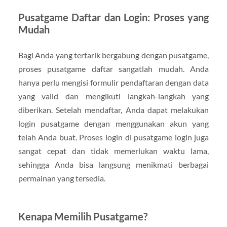
Pusatgame Daftar dan Login: Proses yang
Mudah
Bagi Anda yang tertarik bergabung dengan pusatgame,
proses pusatgame daftar sangatlah mudah. Anda
hanya perlu mengisi formulir pendaftaran dengan data
yang valid dan mengikuti langkah-langkah yang
diberikan. Setelah mendaftar, Anda dapat melakukan
login pusatgame dengan menggunakan akun yang
telah Anda buat. Proses login di pusatgame login juga
sangat cepat dan tidak memerlukan waktu lama,
sehingga Anda bisa langsung menikmati berbagai
permainan yang tersedia.
Kenapa Memilih Pusatgame?