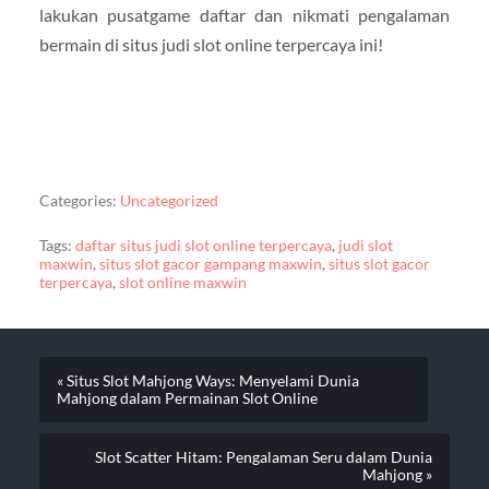
lakukan pusatgame daftar dan nikmati pengalaman
bermain di situs judi slot online terpercaya ini!
Categories:
Uncategorized
Tags:
daftar situs judi slot online terpercaya
,
judi slot
maxwin
,
situs slot gacor gampang maxwin
,
situs slot gacor
terpercaya
,
slot online maxwin
« Situs Slot Mahjong Ways: Menyelami Dunia
Mahjong dalam Permainan Slot Online
Slot Scatter Hitam: Pengalaman Seru dalam Dunia
Mahjong »