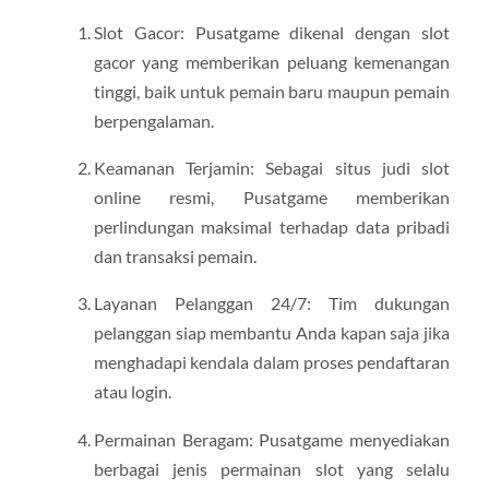
Slot Gacor: Pusatgame dikenal dengan slot
gacor yang memberikan peluang kemenangan
tinggi, baik untuk pemain baru maupun pemain
berpengalaman.
Keamanan Terjamin: Sebagai situs judi slot
online resmi, Pusatgame memberikan
perlindungan maksimal terhadap data pribadi
dan transaksi pemain.
Layanan Pelanggan 24/7: Tim dukungan
pelanggan siap membantu Anda kapan saja jika
menghadapi kendala dalam proses pendaftaran
atau login.
Permainan Beragam: Pusatgame menyediakan
berbagai jenis permainan slot yang selalu