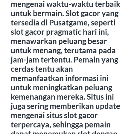
mengenai waktu-waktu terbaik
untuk bermain. Slot gacor yang
tersedia di Pusatgame, seperti
slot gacor pragmatic hari ini,
menawarkan peluang besar
untuk menang, terutama pada
jam-jam tertentu. Pemain yang
cerdas tentu akan
memanfaatkan informasi ini
untuk meningkatkan peluang
kemenangan mereka. Situs ini
juga sering memberikan update
mengenai situs slot gacor
terpercaya, sehingga pemain
dapat menemukan slot dengan