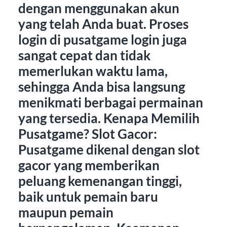
dengan menggunakan akun
yang telah Anda buat. Proses
login di pusatgame login juga
sangat cepat dan tidak
memerlukan waktu lama,
sehingga Anda bisa langsung
menikmati berbagai permainan
yang tersedia. Kenapa Memilih
Pusatgame? Slot Gacor:
Pusatgame dikenal dengan slot
gacor yang memberikan
peluang kemenangan tinggi,
baik untuk pemain baru
maupun pemain