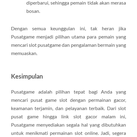
diperbarui, sehingga pemain tidak akan merasa
bosan.
Dengan semua keunggulan ini, tak heran jika
Pusatgame menjadi pilihan utama para pemain yang
mencari slot pusatgame dan pengalaman bermain yang
memuaskan.
Kesimpulan
Pusatgame adalah pilihan tepat bagi Anda yang
mencari pusat game slot dengan permainan gacor,
keamanan terjamin, dan pelayanan terbaik. Dari slot
pusat game hingga link slot gacor malam ini,
Pusatgame menyediakan segala hal yang dibutuhkan
untuk menikmati permainan slot online. Jadi, segera