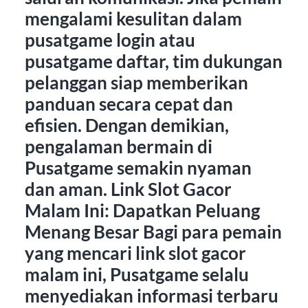
mengalami kesulitan dalam
pusatgame login atau
pusatgame daftar, tim dukungan
pelanggan siap memberikan
panduan secara cepat dan
efisien. Dengan demikian,
pengalaman bermain di
Pusatgame semakin nyaman
dan aman. Link Slot Gacor
Malam Ini: Dapatkan Peluang
Menang Besar Bagi para pemain
yang mencari link slot gacor
malam ini, Pusatgame selalu
menyediakan informasi terbaru