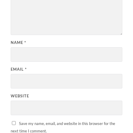
NAME
*
EMAIL
*
WEBSITE
Save my name, email, and website in this browser for the
next time I comment.