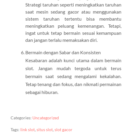
Strategi taruhan seperti meningkatkan taruhan
saat mesin sedang gacor atau menggunakan
sistem taruhan tertentu bisa membantu
meningkatkan peluang kemenangan. Tetapi,
ingat untuk tetap bermain sesuai kemampuan
dan jangan terlalu memaksakan diri.
Bermain dengan Sabar dan Konsisten
Kesabaran adalah kunci utama dalam bermain
slot. Jangan mudah tergoda untuk terus
bermain saat sedang mengalami kekalahan.
Tetap tenang dan fokus, dan nikmati permainan
sebagai hiburan.
Categories:
Uncategorized
Tags:
link slot
,
situs slot
,
slot gacor