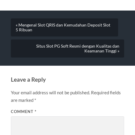
« Mengenal Slot QRIS dan Kemudahan Deposit Slot
5 Ribuan
Situs Slot PG Soft Resmi dengan Kualitas dan
Keamanan Tinggi »
Leave a Reply
Your email address will not be published.
Required fields
are marked
*
COMMENT
*